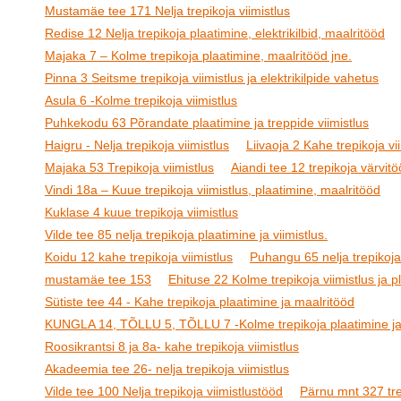
Mustamäe tee 171 Nelja trepikoja viimistlus
Redise 12 Nelja trepikoja plaatimine, elektrikilbid, maalritööd
Majaka 7 – Kolme trepikoja plaatimine, maalritööd jne.
Pinna 3 Seitsme trepikoja viimistlus ja elektrikilpide vahetus
Asula 6 -Kolme trepikoja viimistlus
Puhkekodu 63 Põrandate plaatimine ja treppide viimistlus
Haigru - Nelja trepikoja viimistlus
Liivaoja 2 Kahe trepikoja vi
Majaka 53 Trepikoja viimistlus
Aiandi tee 12 trepikoja värvit
Vindi 18a – Kuue trepikoja viimistlus, plaatimine, maalritööd
Kuklase 4 kuue trepikoja viimistlus
Vilde tee 85 nelja trepikoja plaatimine ja viimistlus.
Koidu 12 kahe trepikoja viimistlus
Puhangu 65 nelja trepikoja 
mustamäe tee 153
Ehituse 22 Kolme trepikoja viimistlus ja p
Sütiste tee 44 - Kahe trepikoja plaatimine ja maalritööd
KUNGLA 14, TÕLLU 5, TÕLLU 7 -Kolme trepikoja plaatimine ja 
Roosikrantsi 8 ja 8a- kahe trepikoja viimistlus
Akadeemia tee 26- nelja trepikoja viimistlus
Vilde tee 100 Nelja trepikoja viimistlustööd
Pärnu mnt 327 trep