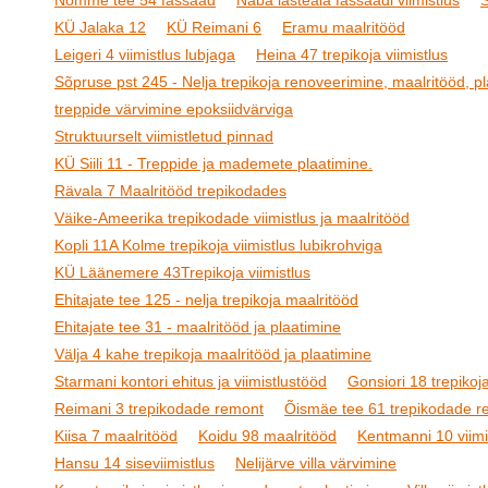
Nõmme tee 54 fassaad
Naba lasteaia fassaadi viimistlus
S
KÜ Jalaka 12
KÜ Reimani 6
Eramu maalritööd
Leigeri 4 viimistlus lubjaga
Heina 47 trepikoja viimistlus
Sõpruse pst 245 - Nelja trepikoja renoveerimine, maalritööd, pl
treppide värvimine epoksiidvärviga
Struktuurselt viimistletud pinnad
KÜ Siili 11 - Treppide ja mademete plaatimine.
Rävala 7 Maalritööd trepikodades
Väike-Ameerika trepikodade viimistlus ja maalritööd
Kopli 11A Kolme trepikoja viimistlus lubikrohviga
KÜ Läänemere 43Trepikoja viimistlus
Ehitajate tee 125 - nelja trepikoja maalritööd
Ehitajate tee 31 - maalritööd ja plaatimine
Välja 4 kahe trepikoja maalritööd ja plaatimine
Starmani kontori ehitus ja viimistlustööd
Gonsiori 18 trepikoja
Reimani 3 trepikodade remont
Õismäe tee 61 trepikodade r
Kiisa 7 maalritööd
Koidu 98 maalritööd
Kentmanni 10 viimi
Hansu 14 siseviimistlus
Nelijärve villa värvimine