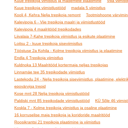
Kuue trepikoja vimistlus ja mademete plaatimine
Villa viimist
Kuue trepikoja viimistlustööd
madala 5 viimistlus
Kooli 4, Kehra Nelja trepikoja remont
Tootmishoone värvimin
Kalevipoja 6 - Viie trepikoja maalri ja viimistlustööd
Kalevipoja 4 maalritööd trepikodades
Liivalaia 7-Kahe trepikoja viimistlus ja esikute plaatimine
Loitsu 2 - kuue trepikoja siseviimistlus
Tööstuse 2a Kohila - Kolme trepikoja viimistlus ja plaatimine
Endla 4 Trepikoja viimistlus
Kuldnoka 13 Maalritööd kortermaja neljas trepikojas
Linnamäe tee 35 trepikodade viimistlus
Lastekodu 24 - Nelja trepikoja siseviimistlus, plaatimine, elektrik
epovärviga trepid
Kose mnt 28 Nelja trepikoja viimistlustööd
Paldiski mnt 85 trepikodade viimistlustööd
KÜ Sõle 46 viimist
Koskla 7 - Kolme trepikoja viimistlus ja osaline plaatimine
16 korruselise maja trepikoja ja koridoride maalritööd
Roosikrantsi 21 trepikoja plaatimine ja viimistlus