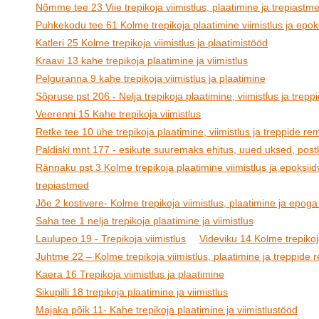
Nõmme tee 23 Viie trepikoja viimistlus, plaatimine ja trepiastm
Puhkekodu tee 61 Kolme trepikoja plaatimine viimistlus ja epoks
Katleri 25 Kolme trepikoja viimistlus ja plaatimistööd
Kraavi 13 kahe trepikoja plaatimine ja viimistlus
Pelguranna 9 kahe trepikoja viimistlus ja plaatimine
Sõpruse pst 206 - Nelja trepikoja plaatimine, viimistlus ja trep
Veerenni 15 Kahe trepikoja viimistlus
Retke tee 10 ühe trepikoja plaatimine, viimistlus ja treppide re
Paldiski mnt 177 - esikute suuremaks ehitus, uued uksed, postk
Rännaku pst 3 Kolme trepikoja plaatimine viimistlus ja epoksiid
trepiastmed
Jõe 2 kostivere- Kolme trepikoja viimistlus, plaatimine ja epoga
Saha tee 1 nelja trepikoja plaatimine ja viimistlus
Laulupeo 19 - Trepikoja viimistlus
Videviku 14 Kolme trepikoja
Juhtme 22 – Kolme trepikoja viimistlus, plaatimine ja treppide
Kaera 16 Trepikoja viimistlus ja plaatimine
Sikupilli 18 trepikoja plaatimine ja viimistlus
Majaka põik 11- Kahe trepikoja plaatimine ja viimistlustööd