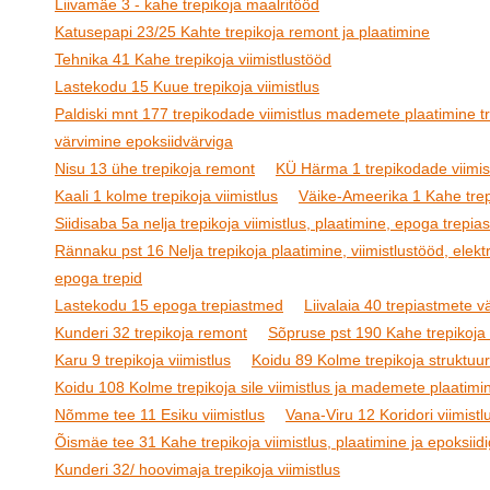
Liivamäe 3 - kahe trepikoja maalritööd
Katusepapi 23/25 Kahte trepikoja remont ja plaatimine
Tehnika 41 Kahe trepikoja viimistlustööd
Lastekodu 15 Kuue trepikoja viimistlus
Paldiski mnt 177 trepikodade viimistlus mademete plaatimine t
värvimine epoksiidvärviga
Nisu 13 ühe trepikoja remont
KÜ Härma 1 trepikodade viimis
Kaali 1 kolme trepikoja viimistlus
Väike-Ameerika 1 Kahe trepi
Siidisaba 5a nelja trepikoja viimistlus, plaatimine, epoga trepi
Rännaku pst 16 Nelja trepikoja plaatimine, viimistlustööd, elektr
epoga trepid
Lastekodu 15 epoga trepiastmed
Liivalaia 40 trepiastmete 
Kunderi 32 trepikoja remont
Sõpruse pst 190 Kahe trepikoja 
Karu 9 trepikoja viimistlus
Koidu 89 Kolme trepikoja struktuur
Koidu 108 Kolme trepikoja sile viimistlus ja mademete plaatimi
Nõmme tee 11 Esiku viimistlus
Vana-Viru 12 Koridori viimistl
Õismäe tee 31 Kahe trepikoja viimistlus, plaatimine ja epoksiid
Kunderi 32/ hoovimaja trepikoja viimistlus