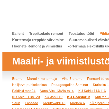
Esileht
Trepikodade remont
Teostatud tööd
Pildi
Kortermaja treppide värvimine
Suuremahulised värvit
Hoonete Remont ja viimistlus
kortermaja elektrikilbi u
Maalri- ja viimistlust
Eramu
Marati 4 kortermaja
Vihu 5 eramu
Fensteri bür
Nelijärve puhkekeskus
Pedagoogoline Seminar
Kuristiku 
Paldiski mnt 24
Vana-Viru 13/Aia tn. 4
KÜ Koidu 114/116
KÜ Koidu 118/120
KÜ Jahu 10
KÜ Gonsiori 5
Küti tee
Saun
Fassaad
Kreutzwaldi 13
Madara 6
KÜ Spordi 1