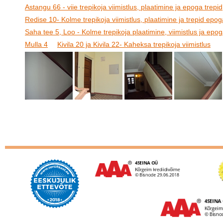
Astangu 66 - viie trepikoja viimistlus, plaatimine ja epoga trepid
Redise 10- Kolme trepikoja viimistlus, plaatimine ja trepid epog
Saha tee 5, Loo - Kolme trepikoja plaatimine, viimistlus ja epog
Mulla 4
Kivila 20 ja Kivila 22- Kaheksa trepikoja viimistlus