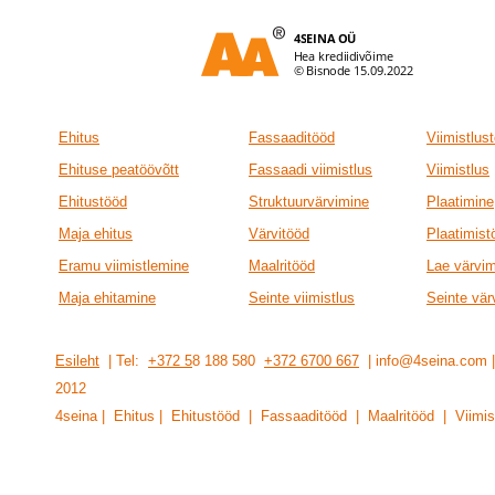
Ehitus
Fassaaditööd
Viimistlus
Ehituse peatöövõtt
Fassaadi viimistlus
Viimistlus
Ehitustööd
Struktuurvärvimine
Plaatimine
Maja ehitus
Värvitööd
Plaatimist
Eramu viimistlemine
Maalritööd
Lae värvi
Maja ehitamine
Seinte viimistlus
Seinte vär
Esileht
| Tel:
+372 5
8 188 580
+372 6700 667
| info@4seina.com
201
2
4seina | Ehitus | Ehitustööd | Fassaaditööd | Maalritööd | Viimis