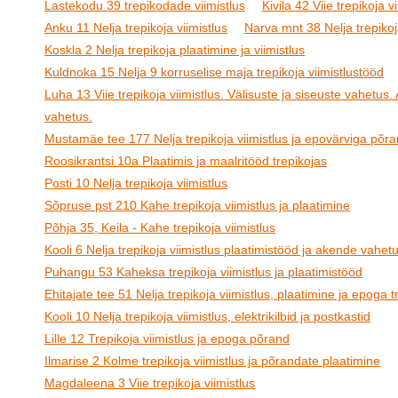
Lastekodu 39 trepikodade viimistlus
Kivila 42 Viie trepikoja v
Anku 11 Nelja trepikoja viimistlus
Narva mnt 38 Nelja trepikoj
Koskla 2 Nelja trepikoja plaatimine ja viimistlus
Kuldnoka 15 Nelja 9 korruselise maja trepikoja viimistlustööd
Luha 13 Viie trepikoja viimistlus. Välisuste ja siseuste vahetus
vahetus.
Mustamäe tee 177 Nelja trepikoja viimistlus ja epovärviga põr
Roosikrantsi 10a Plaatimis ja maalritööd trepikojas
Posti 10 Nelja trepikoja viimistlus
Sõpruse pst 210 Kahe trepikoja viimistlus ja plaatimine
Põhja 35, Keila - Kahe trepikoja viimistlus
Kooli 6 Nelja trepikoja viimistlus plaatimistööd ja akende vahet
Puhangu 53 Kaheksa trepikoja viimistlus ja plaatimistööd
Ehitajate tee 51 Nelja trepikoja viimistlus, plaatimine ja epoga t
Kooli 10 Nelja trepikoja viimistlus, elektrikilbid ja postkastid
Lille 12 Trepikoja viimistlus ja epoga põrand
Ilmarise 2 Kolme trepikoja viimistlus ja põrandate plaatimine
Magdaleena 3 Viie trepikoja viimistlus