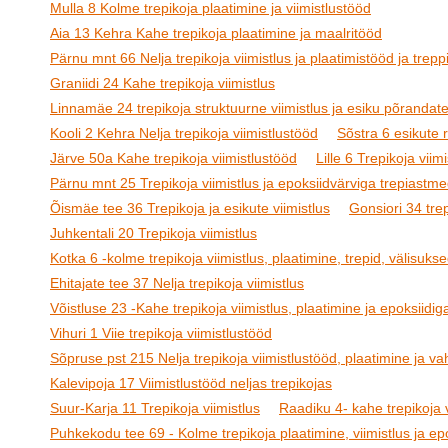
Mulla 8 Kolme trepikoja plaatimine ja viimistlustööd
Aia 13 Kehra Kahe trepikoja plaatimine ja maalritööd
Pärnu mnt 66 Nelja trepikoja viimistlus ja plaatimistööd ja treppi
Graniidi 24 Kahe trepikoja viimistlus
Linnamäe 24 trepikoja struktuurne viimistlus ja esiku põrandat
Kooli 2 Kehra Nelja trepikoja viimistlustööd
Sõstra 6 esikute
Järve 50a Kahe trepikoja viimistlustööd
Lille 6 Trepikoja viimi
Pärnu mnt 25 Trepikoja viimistlus ja epoksiidvärviga trepiastm
Õismäe tee 36 Trepikoja ja esikute viimistlus
Gonsiori 34 tre
Juhkentali 20 Trepikoja viimistlus
Kotka 6 -kolme trepikoja viimistlus, plaatimine, trepid, välisukse
Ehitajate tee 37 Nelja trepikoja viimistlus
Võistluse 23 -Kahe trepikoja viimistlus, plaatimine ja epoksiidig
Vihuri 1 Viie trepikoja viimistlustööd
Sõpruse pst 215 Nelja trepikoja viimistlustööd, plaatimine ja v
Kalevipoja 17 Viimistlustööd neljas trepikojas
Suur-Karja 11 Trepikoja viimistlus
Raadiku 4- kahe trepikoja v
Puhkekodu tee 69 - Kolme trepikoja plaatimine, viimistlus ja epo