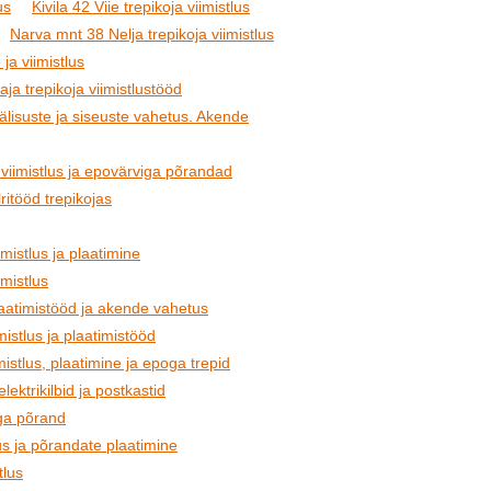
us
Kivila 42 Viie trepikoja viimistlus
Narva mnt 38 Nelja trepikoja viimistlus
ja viimistlus
ja trepikoja viimistlustööd
Välisuste ja siseuste vahetus. Akende
viimistlus ja epovärviga põrandad
ritööd trepikojas
mistlus ja plaatimine
imistlus
plaatimistööd ja akende vahetus
istlus ja plaatimistööd
mistlus, plaatimine ja epoga trepid
elektrikilbid ja postkastid
oga põrand
lus ja põrandate plaatimine
tlus