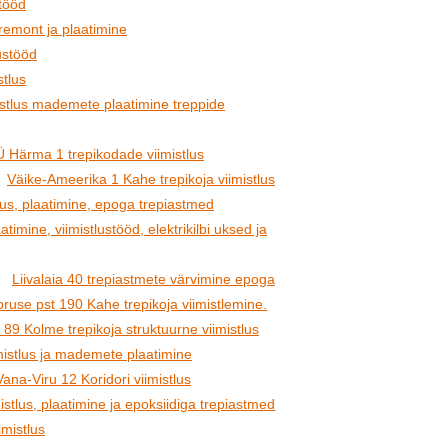
itööd
remont ja plaatimine
ustööd
stlus
istlus mademete plaatimine treppide
 Härma 1 trepikodade viimistlus
Väike-Ameerika 1 Kahe trepikoja viimistlus
tlus, plaatimine, epoga trepiastmed
timine, viimistlustööd, elektrikilbi uksed ja
Liivalaia 40 trepiastmete värvimine epoga
ruse pst 190 Kahe trepikoja viimistlemine.
 89 Kolme trepikoja struktuurne viimistlus
imistlus ja mademete plaatimine
Vana-Viru 12 Koridori viimistlus
stlus, plaatimine ja epoksiidiga trepiastmed
imistlus