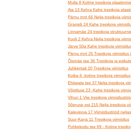
Mulla 8 Kolme trepikoja plaatimine
Aia 13 Kehra Kahe trepikoja plaat
Pärnu mnt 66 Nelja trepikoja viimis
Graniidi 24 Kahe trepikoja viimistl
Linnamäe 24 trepikoja struktuurne
Kooli 2 Kehra Nelja trepikoja viimi
Järve 50a Kahe trepikoja viimistlu
Pärnu mnt 25 Trepikoja viimistlus 
Õismäe tee 36 Trepikoja ja esikute
Juhkentali 20 Trepikoja viimistlus
Kotka 6 -kolme trepikoja viimistlus
Ehitajate tee 37 Nelja trepikoja vii
Võistluse 23 -Kahe trepikoja viimis
Vihuri 1 Viie trepikoja viimistlustö
Sõpruse pst 215 Nelja trepikoja vi
Kalevipoja 17 Viimistlustööd neljas
Suur-Karja 11 Trepikoja viimistlus
Puhkekodu tee 69 - Kolme trepikoja