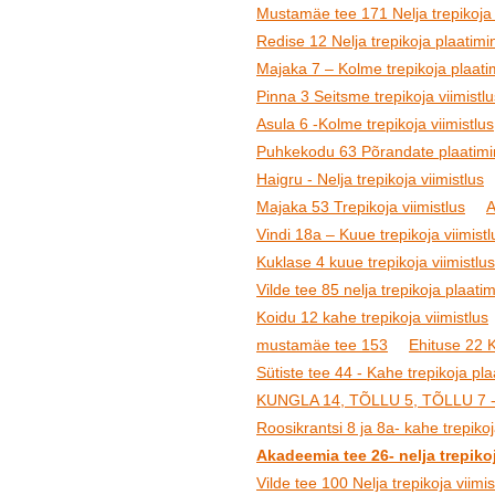
Mustamäe tee 171 Nelja trepikoja 
Redise 12 Nelja trepikoja plaatimin
Majaka 7 – Kolme trepikoja plaatim
Pinna 3 Seitsme trepikoja viimistlu
Asula 6 -Kolme trepikoja viimistlus
Puhkekodu 63 Põrandate plaatimine
Haigru - Nelja trepikoja viimistlus
Majaka 53 Trepikoja viimistlus
A
Vindi 18a – Kuue trepikoja viimistl
Kuklase 4 kuue trepikoja viimistlus
Vilde tee 85 nelja trepikoja plaatim
Koidu 12 kahe trepikoja viimistlus
mustamäe tee 153
Ehituse 22 K
Sütiste tee 44 - Kahe trepikoja pl
KUNGLA 14, TÕLLU 5, TÕLLU 7 -Kol
Roosikrantsi 8 ja 8a- kahe trepikoj
Akadeemia tee 26- nelja trepikoj
Vilde tee 100 Nelja trepikoja viimi