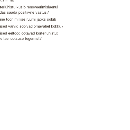
tusfirmat
teriühistu küsib renoveerimislaenu!
das saada positiivne vastus?
line toon millise ruumi jaoks sobib
lised värvid sobivad omavahel kokku?
lised eeltööd ootavad korteriühistut
e laenuotsuse tegemist?