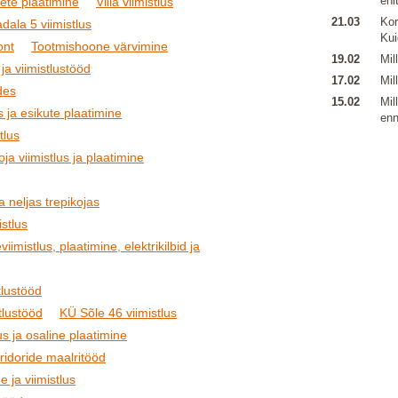
ehi
ete plaatimine
Villa viimistlus
21.03
Kor
dala 5 viimistlus
Kui
ont
Tootmishoone värvimine
19.02
Mil
 ja viimistlustööd
17.02
Mil
des
15.02
Mil
s ja esikute plaatimine
enn
tlus
ja viimistlus ja plaatimine
 neljas trepikojas
stlus
iimistlus, plaatimine, elektrikilbid ja
tlustööd
tlustööd
KÜ Sõle 46 viimistlus
us ja osaline plaatimine
oridoride maalritööd
e ja viimistlus