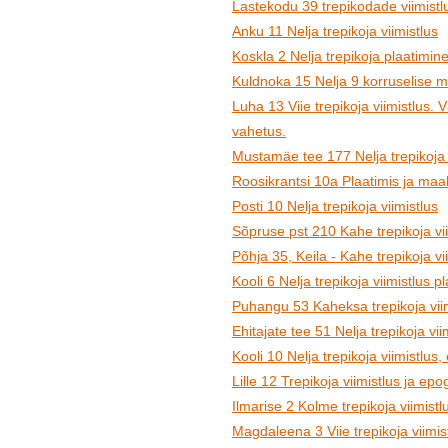
Lastekodu 39 trepikodade viimistl
Anku 11 Nelja trepikoja viimistlus
Koskla 2 Nelja trepikoja plaatimine 
Kuldnoka 15 Nelja 9 korruselise ma
Luha 13 Viie trepikoja viimistlus. 
vahetus.
Mustamäe tee 177 Nelja trepikoja 
Roosikrantsi 10a Plaatimis ja maal
Posti 10 Nelja trepikoja viimistlus
Sõpruse pst 210 Kahe trepikoja vii
Põhja 35, Keila - Kahe trepikoja vi
Kooli 6 Nelja trepikoja viimistlus 
Puhangu 53 Kaheksa trepikoja viim
Ehitajate tee 51 Nelja trepikoja vii
Kooli 10 Nelja trepikoja viimistlus, 
Lille 12 Trepikoja viimistlus ja ep
Ilmarise 2 Kolme trepikoja viimist
Magdaleena 3 Viie trepikoja viimis