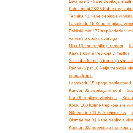
Liivamäe 3 - kahe trepikoja maalr
Katusepapi 23/25 Kahte trepikoja 
Tehnika 41 Kahe trepikoja viimistl
Lastekodu 15 Kuue trepikoja viimi
Paldiski mnt 177 trepikodade viim
värvimine epoksiidvärviga
Nisu 13 ühe trepikoja remont
KÜ
Kaali 1 kolme trepikoja viimistlus
Siidisaba 5a nelja trepikoja viimis
Rännaku pst 16 Nelja trepikoja plaa
epoga trepid
Lastekodu 15 epoga trepiastmed
Kunderi 32 trepikoja remont
Sõp
Karu 9 trepikoja viimistlus
Koidu
Koidu 108 Kolme trepikoja sile vi
Nõmme tee 11 Esiku viimistlus
Õismäe tee 31 Kahe trepikoja viimi
Kunderi 32/ hoovimaja trepikoja vi