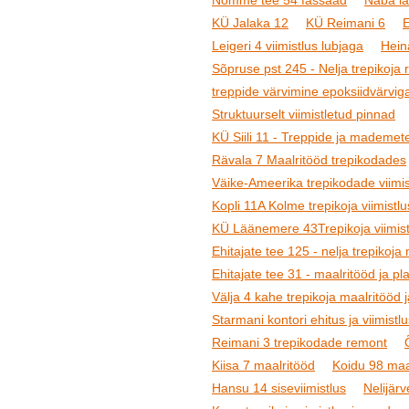
Nõmme tee 54 fassaad
Naba la
KÜ Jalaka 12
KÜ Reimani 6
Leigeri 4 viimistlus lubjaga
Heina
Sõpruse pst 245 - Nelja trepikoja 
treppide värvimine epoksiidvärvig
Struktuurselt viimistletud pinnad
KÜ Siili 11 - Treppide ja mademete
Rävala 7 Maalritööd trepikodades
Väike-Ameerika trepikodade viimis
Kopli 11A Kolme trepikoja viimistlu
KÜ Läänemere 43Trepikoja viimist
Ehitajate tee 125 - nelja trepikoja
Ehitajate tee 31 - maalritööd ja pl
Välja 4 kahe trepikoja maalritööd 
Starmani kontori ehitus ja viimistl
Reimani 3 trepikodade remont
Kiisa 7 maalritööd
Koidu 98 maa
Hansu 14 siseviimistlus
Nelijärv