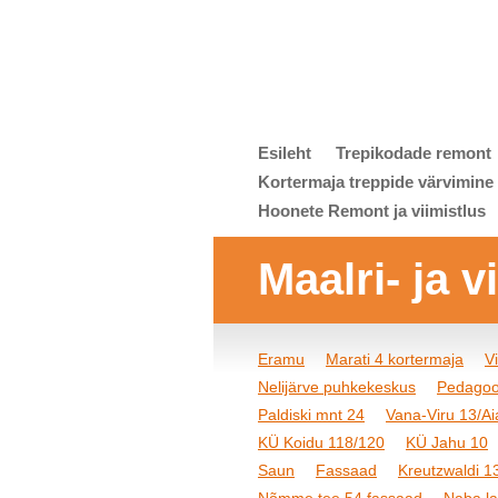
Esileht
Trepikodade remont
Kortermaja treppide värvimine
Hoonete Remont ja viimistlus
Maalri- ja 
Eramu
Marati 4 kortermaja
V
Nelijärve puhkekeskus
Pedagoo
Paldiski mnt 24
Vana-Viru 13/Aia
KÜ Koidu 118/120
KÜ Jahu 10
Saun
Fassaad
Kreutzwaldi 1