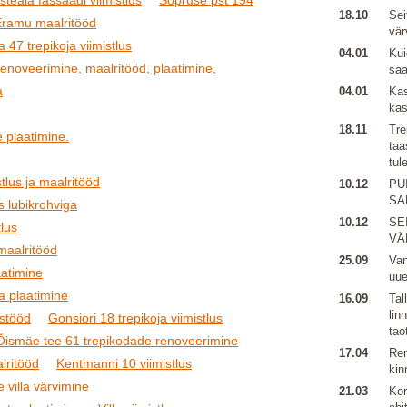
steaia fassaadi viimistlus
Sõpruse pst 194
18.10
Sei
Eramu maalritööd
vär
 47 trepikoja viimistlus
04.01
Kui
renoveerimine, maalritööd, plaatimine,
sa
a
04.01
Kas
kas
18.11
Tre
 plaatimine.
taa
tul
tlus ja maalritööd
10.12
PU
SA
s lubikrohviga
10.12
SE
lus
VÄ
 maalritööd
25.09
Van
aatimine
uu
ja plaatimine
16.09
Tal
lin
ustööd
Gonsiori 18 trepikoja viimistlus
tao
Õismäe tee 61 trepikodade renoveerimine
17.04
Ren
lritööd
Kentmanni 10 viimistlus
kin
e villa värvimine
21.03
Kor