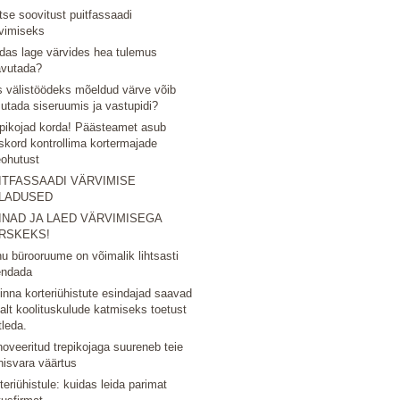
tse soovitust puitfassaadi
vimiseks
das lage värvides hea tulemus
avutada?
 välistöödeks mõeldud värve võib
utada siseruumis ja vastupidi?
pikojad korda! Päästeamet asub
skord kontrollima kortermajade
eohutust
ITFASSAADI VÄRVIMISE
LADUSED
INAD JA LAED VÄRVIMISEGA
RSKEKS!
u bürooruume on võimalik lihtsasti
endada
linna korteriühistute esindajad saavad
nalt koolituskulude katmiseks toetust
tleda.
oveeritud trepikojaga suureneb teie
nisvara väärtus
teriühistule: kuidas leida parimat