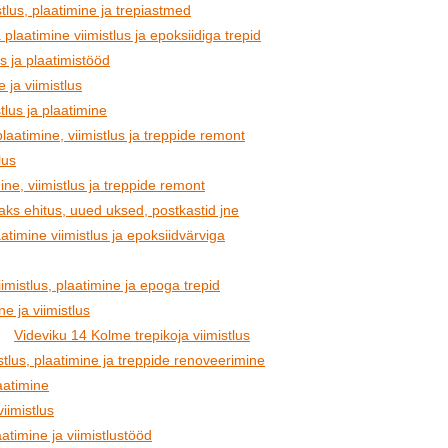
tlus, plaatimine ja trepiastmed
laatimine viimistlus ja epoksiidiga trepid
us ja plaatimistööd
 ja viimistlus
tlus ja plaatimine
laatimine, viimistlus ja treppide remont
lus
ine, viimistlus ja treppide remont
aks ehitus, uued uksed, postkastid jne
timine viimistlus ja epoksiidvärviga
imistlus, plaatimine ja epoga trepid
e ja viimistlus
Videviku 14 Kolme trepikoja viimistlus
tlus, plaatimine ja treppide renoveerimine
aatimine
viimistlus
atimine ja viimistlustööd