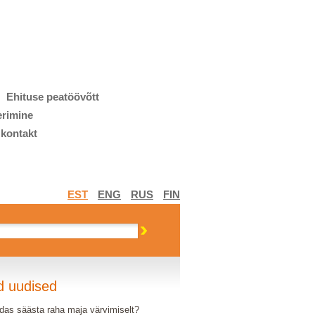
Ehituse peatöövõtt
erimine
 kontakt
EST
ENG
RUS
FIN
d uudised
das säästa raha maja värvimiselt?