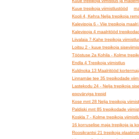
Kuue trepikoja vimistlus ja madem
Kuue trepikoja viimistlustööd
ma
Kooli 4, Kehra Nelja trepikoja rem
Kalevipoja 6 - Viie trepikoja maalri
Kalevipoja 4 maalritööd trepikoda
Liivalaia 7-Kahe trepikoja viimistlu
Loitsu 2 - kuue trepikoja siseviimis
Tööstuse 2a Kohila - Kolme trepiko
Endla 4 Trepikoja viimistlus
Kuldnoka 13 Maalritööd kortermaja
Linnamäe tee 35 trepikodade viimi
Lastekodu 24 - Nelja trepikoja sisev
epovärviga trepid
Kose mnt 28 Nelja trepikoja viimis
Paldiski mnt 85 trepikodade viimis
Koskla 7 - Kolme trepikoja viimistl
16 korruselise maja trepikoja ja k
Roosikrantsi 21 trepikoja plaatimin