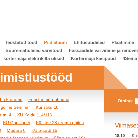
Teostatud tööd
Pildialbum
Ehitusuudised
Plaatimine
Suuremahulised värvitööd
Fassaadide värvimine ja renove
kortermaja elektrikilbi uksed
Kortermaja käsipuud
4Seina
viimistlustööd
ihu 5 eramu
Fensteri büroohoone
Otsing:
goline Seminar
Kuristiku 18
 tn. 4
KÜ Koidu 114/116
KÜ Gonsiori 5
Küti tee 28 eramu ehitus
Viimase
3
Madara 6
KÜ Spordi 15
18.10
Kui