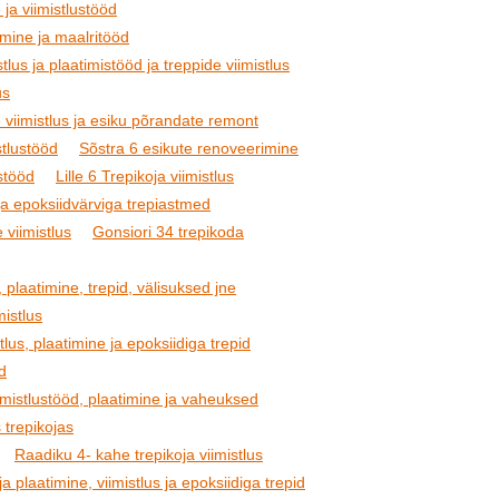
 ja viimistlustööd
imine ja maalritööd
tlus ja plaatimistööd ja treppide viimistlus
us
 viimistlus ja esiku põrandate remont
stlustööd
Sõstra 6 esikute renoveerimine
stööd
Lille 6 Trepikoja viimistlus
ja epoksiidvärviga trepiastmed
 viimistlus
Gonsiori 34 trepikoda
, plaatimine, trepid, välisuksed jne
mistlus
tlus, plaatimine ja epoksiidiga trepid
öd
imistlustööd, plaatimine ja vaheuksed
 trepikojas
Raadiku 4- kahe trepikoja viimistlus
 plaatimine, viimistlus ja epoksiidiga trepid