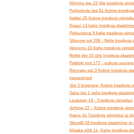
Nõmme tee 23 Viie trepikoja viimis
Puhkekodu tee 61 Kolme trepikoja p
Katleri 25 Kolme trepikoja viimistl
Kraavi 13 kahe trepikoja plaatimine
Pelguranna 9 kahe trepikoja viimis
Sõpruse pst 206 - Nelja trepikoja p
Veerenni 15 Kahe trepikoja viimist
Retke tee 10 ühe trepikoja plaatim
Paldiski mnt 177 - esikute suurem
Rännaku pst 3 Kolme trepikoja plaa
trepiastmed
Jõe 2 kostivere- Kolme trepikoja vi
Saha tee 1 nelja trepikoja plaatimin
Laulupeo 19 - Trepikoja viimistlus
Juhtme 22 – Kolme trepikoja viimis
Kaera 16 Trepikoja viimistlus ja pl
Sikupilli 18 trepikoja plaatimine ja 
Majaka põik 11- Kahe trepikoja pla