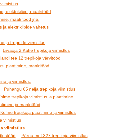
viimistlus
e, elektrikilbid, maalritööd
ine, maalritööd jne.
s ja elektrikilpide vahetus
 ja treppide viimistlus
Liivaoja 2 Kahe trepikoja viimistlus
iandi tee 12 trepikoja värvitööd
us, plaatimine, maalritööd
ine ja viimistlus.
Puhangu 65 nelja trepikoja viimistlus
olme trepikoja viimistlus ja plaatimine
aatimine ja maalritööd
me trepikoja plaatimine ja viimistlus
a viimistlus
a viimistlus
stlustööd
Pärnu mnt 327 trepikoja viimistlus