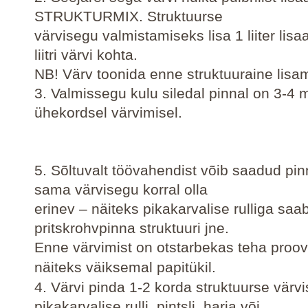
STRUKTURMIX. Struktuurse
värvisegu valmistamiseks lisa 1 liiter lisa
liitri värvi kohta.
NB! Värv toonida enne struktuuraine lisam
3. Valmissegu kulu siledal pinnal on 3-4 m
ühekordsel värvimisel.
5. Sõltuvalt töövahendist võib saadud pin
sama värvisegu korral olla
erinev – näiteks pikakarvalise rulliga sa
pritskrohvpinna struktuuri jne.
Enne värvimist on otstarbekas teha proov
näiteks väiksemal papitükil.
4. Värvi pinda 1-2 korda struktuurse värv
pikakarvalise rulli, pintsli, harja või