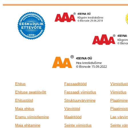
Ehitus
Fassaaditööd
Viimistlus
Ehituse peatöövõtt
Fassaadi viimistlus
Viimistlus
Ehitustööd
Struktuurvärvimine
Plaatimine
Maja ehitus
Värvitööd
Plaatimist
Eramu viimistlemine
Maalritööd
Lae värvi
Maja ehitamine
Seinte viimistlus
Seinte vär