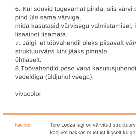
6. Kui soovid tugevamat pinda, siis värvi 
pind üle sama värviga,
mida kasutasid värvisegu valmistamisel, 
lisaainet lisamata.
7. Jälgi, et töövahendil oleks piisavalt värv
struktuurvärvi kiht jääks pinnale
ühtlaselt.
8.Töövahendid pese värvi kasutusjuhendi
vedeldiga (üldjuhul veega).
vivacolor
Tere Lodza lagi on värvitud struktuurv
huviline
kahjuks hakkas mustust liigselt külg