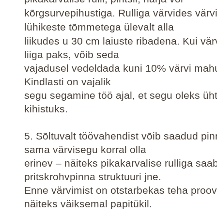
kõrgsurvepihustiga.
Rulliga värvides värv
lühikeste tõmmetega ülevalt alla
liikudes u 30 cm laiuste ribadena. Kui vä
liiga paks, võib seda
vajadusel vedeldada kuni 10% värvi mahu
Kindlasti on vajalik
segu segamine töö ajal, et segu oleks üht
kihistuks.
5. Sõltuvalt töövahendist võib saadud pin
sama värvisegu korral olla
erinev – näiteks pikakarvalise rulliga sa
pritskrohvpinna struktuuri jne.
Enne värvimist on otstarbekas teha proov
näiteks väiksemal papitükil.