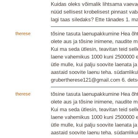
Kuidas oleks võimalik lihtsama vaevag
nüüd sellisest krobelisest pinnast va
lagi taas siledaks? Ette tänades
1. ma
therese
tõsine tasuta laenupakkumine Hea õhtu
olete aus ja tõsine inimene, naudite 
Kui ma seda ütlesin, teavitan teid sell
laene vahemikus 1000 kuni 2500000 eu
ütle mulle, kui palju soovite laenata ja
aastaid soovite laenu teha. südamlikul
grubertherese121@gmail.com
6. det
therese
tõsine tasuta laenupakkumine Hea õhtu
olete aus ja tõsine inimene, naudite 
Kui ma seda ütlesin, teavitan teid sell
laene vahemikus 1000 kuni 2500000 eu
ütle mulle, kui palju soovite laenata ja
aastaid soovite laenu teha. südamlikul