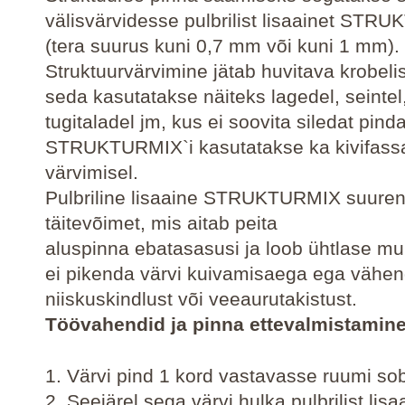
välisvärvidesse pulbrilist lisaainet ST
(tera suurus kuni 0,7 mm või kuni 1 mm).
Struktuurvärvimine jätab huvitava krobeli
seda kasutatakse näiteks lagedel, seintel
tugitaladel jm, kus ei soovita siledat pinda
STRUKTURMIX`i kasutatakse ka kivifassaa
värvimisel.
Pulbriline lisaaine STRUKTURMIX suuren
täitevõimet, mis aitab peita
aluspinna ebatasasusi ja loob ühtlase mul
ei pikenda värvi kuivamisaega ega vähe
niiskuskindlust või veeaurutakistust.
Töövahendid ja pinna ettevalmistamin
1. Värvi pind 1 kord vastavasse ruumi sob
2. Seejärel sega värvi hulka pulbrilist lisa