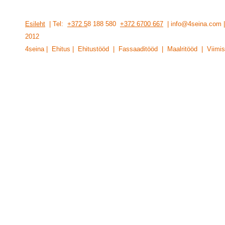
Esileht
| Tel:
+372 5
8 188 580
+372 6700 667
| info@4seina.com
201
2
4seina | Ehitus | Ehitustööd | Fassaaditööd | Maalritööd | Viimis