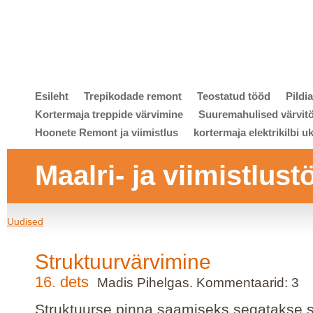
Esileht
Trepikodade remont
Teostatud tööd
Pildi
Kortermaja treppide värvimine
Suuremahulised värvit
Hoonete Remont ja viimistlus
kortermaja elektrikilbi u
Maalri- ja viimistlust
Uudised
Struktuurvärvimine
16. dets
Madis Pihelgas. Kommentaarid: 3
Struktuurse pinna saamiseks segatakse s