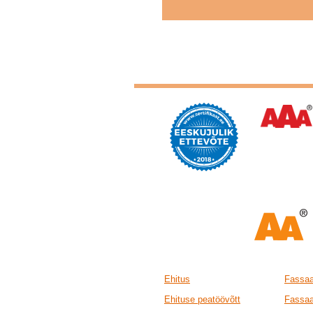
Ehitus
Fassaa
Ehituse peatöövõtt
Fassaa