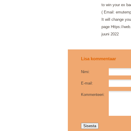
to win your ex b
( Email: emutem
It will change yo
page Https://we
juuni 2022
Lisa kommentaar
Nimi:
E-mail:
Kommenteeri: