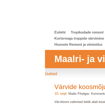
Esileht
Trepikodade remont
Kortermaja treppide värvimine
Hoonete Remont ja viimistlus
Maalri- ja 
Uudised
Värvide koosmõj
10. sept
Madis Pihelgas. Kommenta
Värvitooni valimisel tekib alati küs