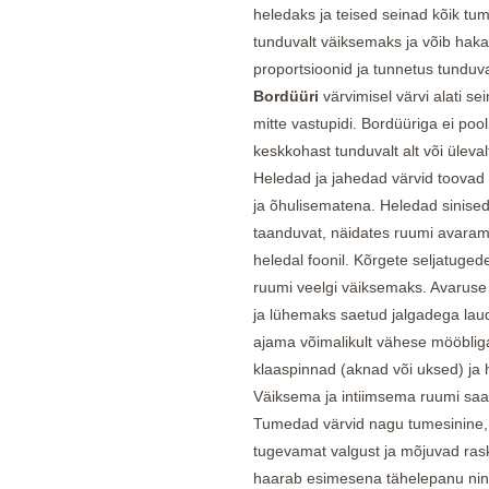
heledaks ja teised seinad kõik tu
tunduvalt väiksemaks ja võib hak
proportsioonid ja tunnetus tunduv
Bordüüri
värvimisel värvi alati 
mitte vastupidi. Bordüüriga ei pooli
keskkohast tunduvalt alt või ülevalt
Heledad ja jahedad värvid toovad
ja õhulisematena. Heledad sinised
taanduvat, näidates ruumi avara
heledal foonil. Kõrgete seljatugede
ruumi veelgi väiksemaks. Avaruse
ja lühemaks saetud jalgadega laud
ajama võimalikult vähese mööblig
klaaspinnad (aknad või uksed) ja
Väiksema ja intiimsema ruumi sa
Tumedad värvid nagu tumesinine, 
tugevamat valgust ja mõjuvad ras
haarab esimesena tähelepanu nin