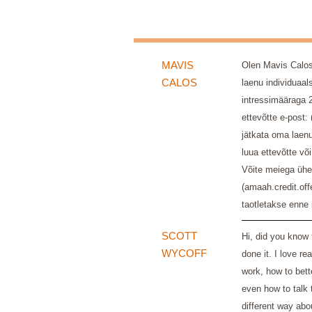
MAVIS
Olen Mavis Calos,
CALOS
laenu individuaa
intressimääraga 
ettevõtte e-post
jätkata oma laenu
luua ettevõtte või
Võite meiega ühen
(amaah.credit.o
taotletakse enne
SCOTT
Hi, did you know 
WYCOFF
done it. I love r
work, how to bett
even how to talk 
different way abo