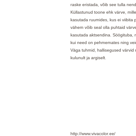
raske eristada, võib see tulla nen
Küllastunud toone ehk värve, mill
kasutada ruumides, kus ei viibita
vähem võib seal olla puhtaid värv
kasutada aktsendina. Söögituba, 
kui need on pehmemates ning vei
Väga tuhmid, hallisegused värvid 
kulunult ja argiselt.
http://www.vivacolor.ee/