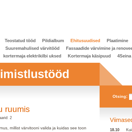
Teostatud tööd
Pildialbum
Ehitusuudised
Plaatimine
Suuremahulised värvitööd
Fassaadide värvimine ja renove
kortermaja elektrikilbi uksed
Kortermaja käsipuud
4Seina
viimistlustööd
Otsing:
u ruumis
arid: 2
Viimase
imus, millist värvitooni valida ja kuidas see toon
18.10
Kui