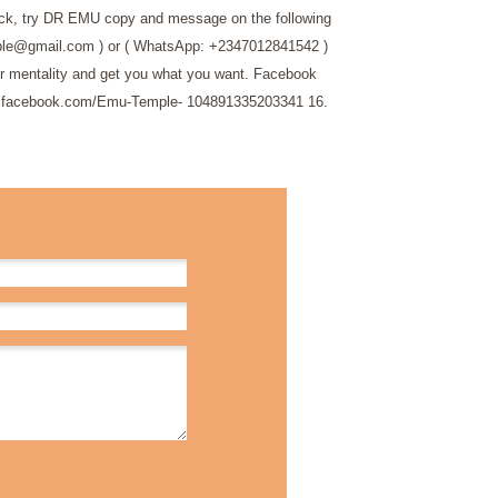
ack, try DR EMU copy and message on the following
ple@gmail.com ) or ( WhatsApp: +2347012841542 )
ur mentality and get you what you want. Facebook
b.facebook.com/Emu-Temple- 104891335203341
16.