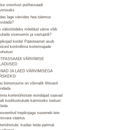
tse soovitust puitfassaadi
vimiseks
das lage värvides hea tulemus
avutada?
 välistöödeks mõeldud värve võib
utada siseruumis ja vastupidi?
pikojad korda! Päästeamet asub
skord kontrollima kortermajade
eohutust
ITFASSAADI VÄRVIMISE
LADUSED
INAD JA LAED VÄRVIMISEGA
RSKEKS!
u bürooruume on võimalik lihtsasti
endada
linna korteriühistute esindajad saavad
nalt koolituskulude katmiseks toetust
tleda.
oveeritud trepikojaga suureneb teie
nisvara väärtus
teriühistule: kuidas leida parimat