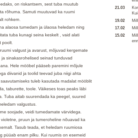
ehi
medaks, on riskantsem, sest tuba muutub
21.03
Kor
ata rõhuma. Samuti muutuvad ka ruumi
Kui
alt rohkem.
19.02
Mil
seina alaosa tumedam ja ülaosa heledam ning
17.02
Mil
tata tuba kunagi seina keskelt , vaid alati
15.02
Mil
enn
 poolt.
 ruumi valgust ja avarust, mõjuvad kergemate
 ja sinakasrohelised seinad tunduvad
mana. Hele mööbel pääseb paremini mõjule
ga diivanid ja toolid teevad juba niigi ahta
 saavutamiseks tuleb kasutada madalat mööblit
a, taburette, toole. Väikeses toas peaks läbi
a. Tuba aitab suurendada ka peegel, suured
 heledam valgustus.
ame soojade, veidi tumedamate värvidega.
violetne, pruun ja tumeroheline nõuavad ka
kemalt. Tasub teada, et heledam ruumiosa
g püüab enam pilku. Kui ruumis on esemeid