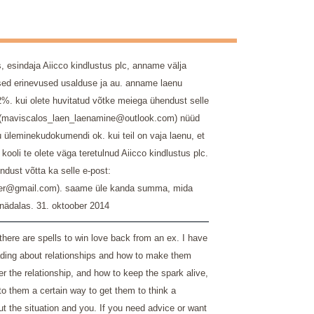
 esindaja Aiicco kindlustus plc, anname välja
lsed erinevused usalduse ja au. anname laenu
2%. kui olete huvitatud võtke meiega ühendust selle
: (maviscalos_laen_laenamine@outlook.com) nüüd
 üleminekudokumendi ok. kui teil on vaja laenu, et
 kooli te olete väga teretulnud Aiicco kindlustus plc.
dust võtta ka selle e-post:
ffer@gmail.com). saame üle kanda summa, mida
 nädalas.
31. oktoober 2014
there are spells to win love back from an ex. I have
eading about relationships and how to make them
er the relationship, and how to keep the spark alive,
to them a certain way to get them to think a
ut the situation and you. If you need advice or want