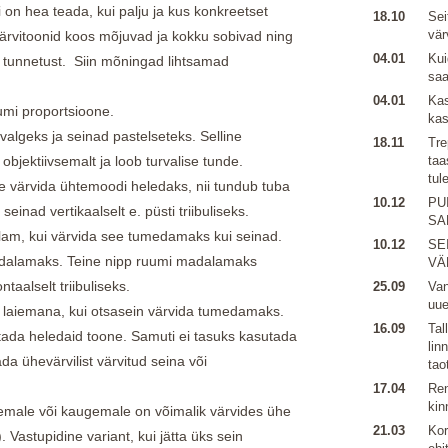
on hea teada, kui palju ja kus konkreetset
18.10
Sei
vär
värvitoonid koos mõjuvad ja kokku sobivad ning
04.01
Kui
tunnetust. Siin mõningad lihtsamad
sa
04.01
Kas
umi proportsioone.
kas
valgeks ja seinad pastelseteks. Selline
18.11
Tre
objektiivsemalt ja loob turvalise tunde.
taa
tul
ae värvida ühtemoodi heledaks, nii tundub tuba
10.12
PU
inad vertikaalselt e. püsti triibuliseks.
SA
am, kui värvida see tumedamaks kui seinad.
10.12
SE
dalamaks. Teine nipp ruumi madalamaks
VÄ
taalselt triibuliseks.
25.09
Van
uu
laiemana, kui otsasein värvida tumedamaks.
16.09
Tal
ada heledaid toone. Samuti ei tasuks kasutada
lin
ada ühevärvilist värvitud seina või
tao
17.04
Ren
kin
hemale või kaugemale on võimalik värvides ühe
21.03
Kor
Vastupidine variant, kui jätta üks sein