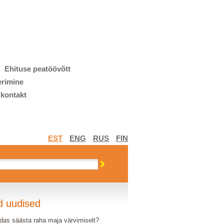
Ehituse peatöövõtt
erimine
 kontakt
EST
ENG
RUS
FIN
d uudised
das säästa raha maja värvimiselt?