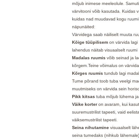
mõjub inimese meeleolule. Samuti 
värvitooni võib kasutada. Kuidas 
kuidas nad muudavad kogu ruumi 
näpunäited:
Värvidega saab näiliselt muuta ru
Kõige tüüpilisem
on värvida lagi 
lahendus näitab visuaalselt ruumi 
Madalas ruumis
võib seinad ja l
kõrgem.Teine võimalus on värvida se
Kõrges ruumis
tundub lagi madal
Tume põrand toob tuba veelgi ma
muutmiseks on värvida sein horison
Pikk kitsas
tuba mõjub lühema ja 
Väike korter
on avaram, kui kasut
suuremustrilist tapeeti, vaid eelist
väiksemustrilist tapeeti.
Seina nihutamine
visuaalselt lä
seina tumedaks (nihkub lähemale). 