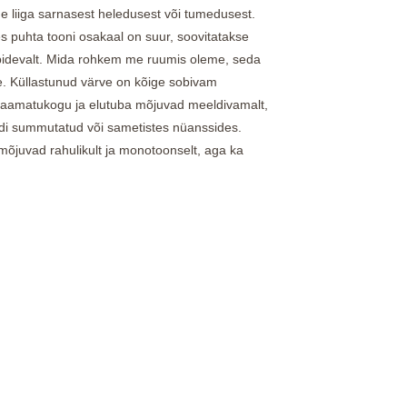
de liiga sarnasest heledusest või tumedusest.
es puhta tooni osakaal on suur, soovitatakse
 pidevalt. Mida rohkem me ruumis oleme, seda
e. Küllastunud värve on kõige sobivam
raamatukogu ja elutuba mõjuvad meeldivamalt,
di summutatud või sametistes nüanssides.
mõjuvad rahulikult ja monotoonselt, aga ka