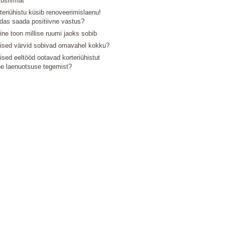
tusfirmat
teriühistu küsib renoveerimislaenu!
das saada positiivne vastus?
line toon millise ruumi jaoks sobib
lised värvid sobivad omavahel kokku?
lised eeltööd ootavad korteriühistut
e laenuotsuse tegemist?