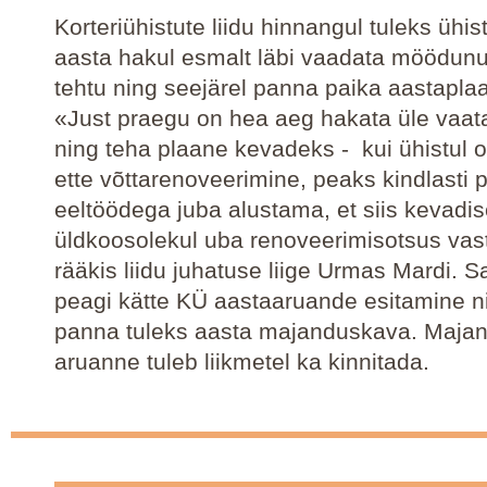
Korteriühistute liidu hinnangul tuleks ühis
aasta hakul esmalt läbi vaadata möödunu
tehtu ning seejärel panna paika aastapla
«Just praegu on hea aeg hakata üle vaat
ning teha plaane kevadeks - kui ühistul o
ette võttarenoveerimine, peaks kindlasti 
eeltöödega juba alustama, et siis kevadis
üldkoosolekul uba renoveerimisotsus vast
rääkis liidu juhatuse liige Urmas Mardi. 
peagi kätte KÜ aastaaruande esitamine n
panna tuleks aasta majanduskava. Maja
aruanne tuleb liikmetel ka kinnitada.