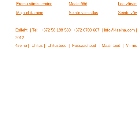
Eramu viimistlemine
Maalritööd
Lae värvi
Maja ehitamine
Seinte viimistlus
Seinte vär
Esileht
| Tel:
+372 5
8 188 580
+372 6700 667
| info@4seina.com
201
2
4seina | Ehitus | Ehitustööd | Fassaaditööd | Maalritööd | Viimis