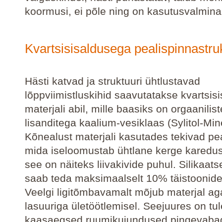
koormusi, ei põle ning on kasutusvalmina
Kvartsisisaldusega pealispinnastru
Hästi katvad ja struktuuri ühtlustavad
lõppviimistluskihid saavutatakse kvartsis
materjali abil, mille baasiks on orgaanilist
lisanditega kaalium-vesiklaas (Sylitol-Min
Kõnealust materjali kasutades tekivad pe
mida iseloomustab ühtlane kerge karedus
see on näiteks liivakivide puhul. Silikaats
saab teda maksimaalselt 10% täistoonide
Veelgi ligitõmbavamalt mõjub materjal aga
lasuuriga ületöötlemisel. Seejuures on t
kaasaegsed ruumikujundused pingevaba