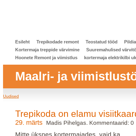
Esileht
Trepikodade remont
Teostatud tööd
Pildi
Kortermaja treppide värvimine
Suuremahulised värvit
Hoonete Remont ja viimistlus
kortermaja elektrikilbi u
Maalri- ja viimistlust
Uudised
Trepikoda on elamu visiitkaar
29. märts
Madis Pihelgas. Kommentaarid: 0
Mitte üksnes kortermajades, vaid ka