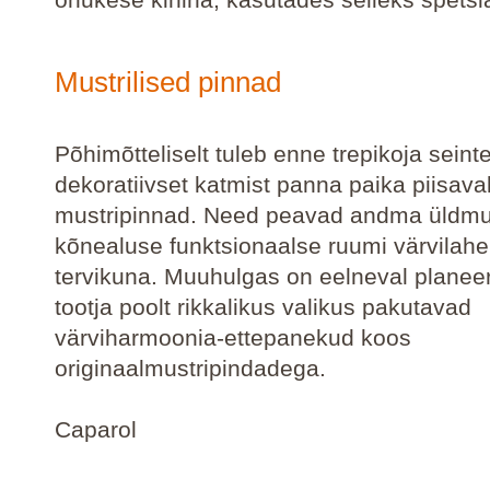
Mustrilised pinnad
Põhimõtteliselt tuleb enne trepikoja seint
dekoratiivset katmist panna paika piisava
mustripinnad. Need peavad andma üldmu
kõnealuse funktsionaalse ruumi värvilah
tervikuna. Muuhulgas on eelneval planeer
tootja poolt rikkalikus valikus pakutavad
värviharmoonia-ettepanekud koos
originaalmustripindadega.
Caparol