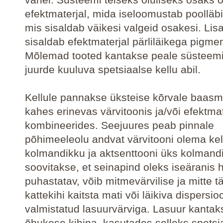
efektmaterjal, mida iseloomustab poolläbi
mis sisaldab väikesi valgeid osakesi. Lisa
sisaldab efektmaterjal pärliläikega pigme
Mõlemad tooted kantakse peale süsteemi 
juurde kuuluva spetsiaalse kellu abil.
Kellule pannakse üksteise kõrvale baasma
kahes erinevas värvitoonis ja/või efektmat
kombineerides. Seejuures peab pinnale
põhimeeleolu andvat värvitooni olema kel
kolmandikku ja aktsenttooni üks kolmandi
soovitakse, et seinapind oleks iseäranis h
puhastatav, võib mitmevärvilise ja mitte tä
kattekihi kaitsta mati või läikiva dispersio
valmistatud lasuurvärviga. Lasuur kantak
õhukese kihina, kasutades selleks spetsia