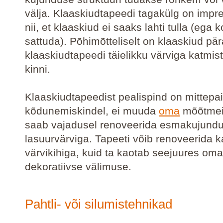
välja. Klaaskiudtapeedi tagakülg on impr
nii, et klaaskiud ei saaks lahti tulla (ega
sattuda). Põhimõtteliselt on klaaskiud pär
klaaskiudtapeedi täielikku värviga katmist 
kinni.
Klaaskiudtapeedist pealispind on mittepai
kõdunemiskindel, ei muuda
oma
mõõtmei
saab vajadusel renoveerida esmakujundu
lasuurvärviga. Tapeeti võib renoveerida k
värvikihiga, kuid ta kaotab seejuures oma
dekoratiivse välimuse.
Pahtli- või silumistehnikad