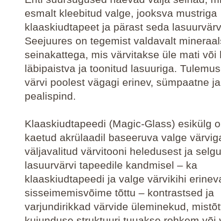
esmalt kleebitud valge, jooksva mustriga
klaaskiudtapeet ja pärast seda lasuurvär
Seejuures on tegemist valdavalt mineraa
seinakattega, mis värvitakse üle mati või l
läbipaistva ja toonitud lasuuriga. Tulemu
värvi poolest vägagi erinev, sümpaatne ja
pealispind.
Klaaskiudtapeedi (Magic-Glass) esikülg on
kaetud akrülaadil baseeruva valge värvig
väljavalitud värvitooni heledusest ja selg
lasuurvärvi tapeedile kandmisel – ka
klaaskiudtapeedi ja valge värvikihi erinev
sisseimemisvõime tõttu – kontrastsed ja
varjundirikkad värvide üleminekud, mistõt
kujunduse struktuuri tuuakse rohkem või