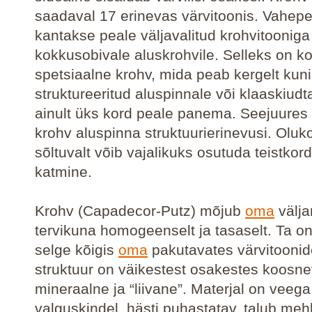
saadaval 17 erinevas värvitoonis. Vahepe
kantakse peale väljavalitud krohvitooniga
kokkusobivale aluskrohvile. Selleks on k
spetsiaalne krohv, mida peab kergelt kun
struktureeritud aluspinnale või klaaskiudt
ainult üks kord peale panema. Seejuures 
krohv aluspinna struktuurierinevusi. Oluko
sõltuvalt võib vajalikuks osutuda teistkor
katmine.
Krohv (Capadecor-Putz) mõjub
oma
välj
tervikuna homogeenselt ja tasaselt. Ta on
selge kõigis
oma
pakutavates värvitoonid
struktuur on väikestest osakestes koosne
mineraalne ja “liivane”. Materjal on veega
valguskindel, hästi puhastatav, talub meh