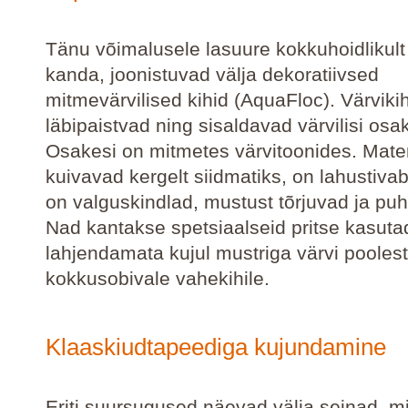
Tänu võimalusele lasuure kokkuhoidlikult
kanda, joonistuvad välja dekoratiivsed
mitmevärvilised kihid (AquaFloc). Värviki
läbipaistvad ning sisaldavad värvilisi osak
Osakesi on mitmetes värvitoonides. Mater
kuivavad kergelt siidmatiks, on lahustivab
on valguskindlad, mustust tõrjuvad ja pu
Nad kantakse spetsiaalseid pritse kasut
lahjendamata kujul mustriga värvi poolest
kokkusobivale vahekihile.
Klaaskiudtapeediga kujundamine
Eriti suursugused näevad välja seinad, mi