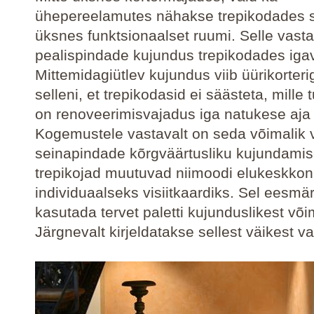
ühepereelamutes nähakse trepikodades s
üksnes funktsionaalset ruumi. Selle vasta
pealispindade kujundus trepikodades igav
Mittemidagiütlev kujundus viib üürikorteri
selleni, et trepikodasid ei säästeta, mille
on renoveerimisvajadus iga natukese aja 
Kogemustele vastavalt on seda võimalik v
seinapindade kõrgväärtusliku kujundamis
trepikojad muutuvad niimoodi elukeskko
individuaalseks visiitkaardiks. Sel eesmä
kasutada tervet paletti kujunduslikest või
Järgnevalt kirjeldatakse sellest väikest val