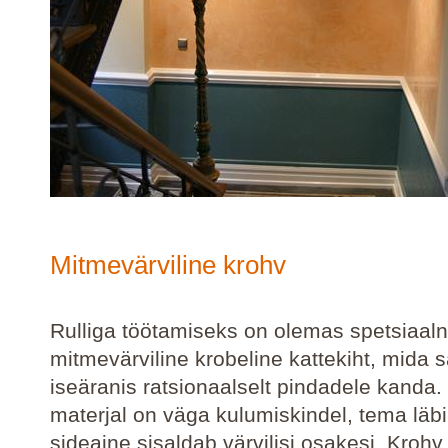
Mitmevärviline krohv
Rulliga töötamiseks on olemas spetsiaal
mitmevärviline krobeline kattekiht, mida 
iseäranis ratsionaalselt pindadele kanda
materjal on väga kulumiskindel, tema läb
sideaine sisaldab värvilisi osakesi. Krohv