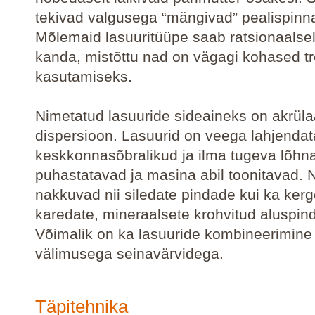
tekivad valgusega “mängivad” pealispinn
Mõlemaid lasuuritüüpe saab ratsionaalsel
kanda, mistõttu nad on vägagi kohased t
kasutamiseks.
Nimetatud lasuuride sideaineks on akrüla
dispersioon. Lasuurid on veega lahjenda
keskkonnasõbralikud ja ilma tugeva lõhna
puhastatavad ja masina abil toonitavad. 
nakkuvad nii siledate pindade kui ka kerg
karedate, mineraalsete krohvitud aluspin
Võimalik on ka lasuuride kombineerimine 
välimusega seinavärvidega.
Täpitehnika