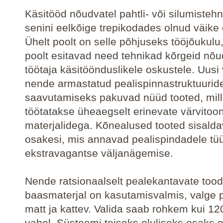
Käsitööd nõudvatel pahtli- või silumistehn
senini eelkõige trepikodades olnud väike
Ühelt poolt on selle põhjuseks tööjõukulu, 
poolt esitavad need tehnikad kõrgeid nõu
töötaja käsitöönduslikele oskustele. Uusi
nende armastatud pealispinnastruktuurid
saavutamiseks pakuvad nüüd tooted, mill
töötatakse üheaegselt erinevate värvitoon
materjalidega. Kõnealused tooted sisalda
osakesi, mis annavad pealispindadele tüü
ekstravagantse väljanägemise.
Nende ratsionaalselt pealekantavate too
baasmaterjal on kasutamisvalmis, valge 
matt ja kattev. Valida saab rohkem kui 12
vahel. Süsteemi teiseks oluliseks osaks 