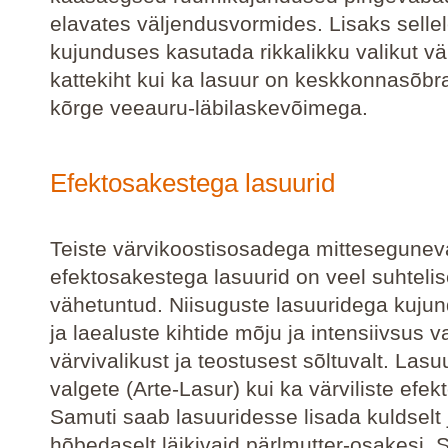
elavates väljendusvormides. Lisaks selle
kujunduses kasutada rikkalikku valikut vär
kattekiht kui ka lasuur on keskkonnasõbra
kõrge veeauru-läbilaskevõimega.
Efektosakestega lasuurid
Teiste värvikoostisosadega mittesegunev
efektosakestega lasuurid on veel suhtelis
vähetuntud. Niisuguste lasuuridega kujun
ja laealuste kihtide mõju ja intensiivsus 
värvivalikust ja teostusest sõltuvalt. Lasu
valgete (Arte-Lasur) kui ka värviliste efe
Samuti saab lasuuridesse lisada kuldselt 
hõbedaselt läikivaid pärlmutter-osakesi. 