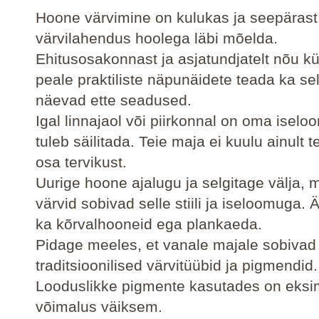
Hoone värvimine on kulukas ja seepärast
värvilahendus hoolega läbi mõelda.
Ehitusosakonnast ja asjatundjatelt nõu k
peale praktiliste näpunäidete teada ka se
näevad ette seadused.
Igal linnajaol või piirkonnal on oma iselo
tuleb säilitada. Teie maja ei kuulu ainult t
osa tervikust.
Uurige hoone ajalugu ja selgitage välja,
värvid sobivad selle stiili ja iseloomuga.
ka kõrvalhooneid ega plankaeda.
Pidage meeles, et vanale majale sobivad
traditsioonilised värvitüübid ja pigmendid.
Looduslikke pigmente kasutades on eksi
võimalus väiksem.