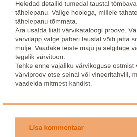
Heledad detailid tumedal taustal tõmbavad
tähelepanu. Valige hoolega, millele tahat
tähelepanu tõmmata.
Ära usalda liialt värvikataloogi proove. Vä
värvilapp valge paberi taustal võib jätta s
mulje. Vaadake teiste maju ja selgitage v
tegelik värvitoon.
Tehke enne vajaliku värvikoguse ostmist 
värviproov otse seinal või vineeritahvlil, 
vaadelda mitmest kandist.
Lisa kommentaar