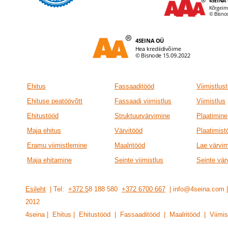
Ehitus
Fassaaditööd
Viimistlus
Ehituse peatöövõtt
Fassaadi viimistlus
Viimistlus
Ehitustööd
Struktuurvärvimine
Plaatimine
Maja ehitus
Värvitööd
Plaatimist
Eramu viimistlemine
Maalritööd
Lae värvi
Maja ehitamine
Seinte viimistlus
Seinte vär
Esileht
| Tel:
+372 5
8 188 580
+372 6700 667
| info@4seina.com
201
2
4seina | Ehitus | Ehitustööd | Fassaaditööd | Maalritööd | Viimis