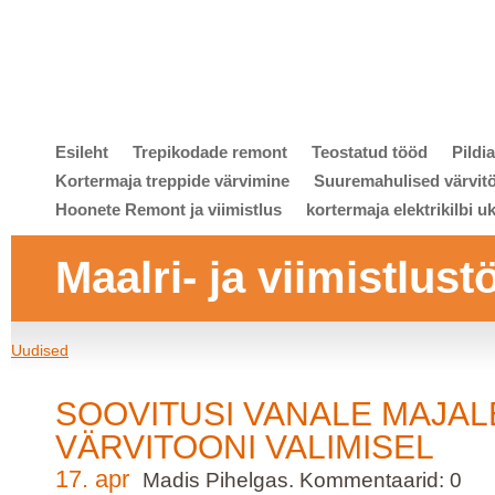
Esileht
Trepikodade remont
Teostatud tööd
Pildi
Kortermaja treppide värvimine
Suuremahulised värvit
Hoonete Remont ja viimistlus
kortermaja elektrikilbi u
Maalri- ja viimistlust
Uudised
SOOVITUSI VANALE MAJAL
VÄRVITOONI VALIMISEL
17. apr
Madis Pihelgas. Kommentaarid: 0