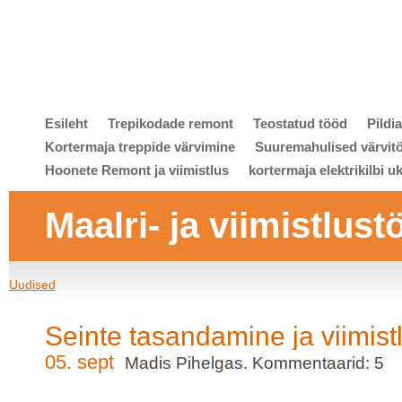
Esileht
Trepikodade remont
Teostatud tööd
Pildi
Kortermaja treppide värvimine
Suuremahulised värvit
Hoonete Remont ja viimistlus
kortermaja elektrikilbi u
Maalri- ja viimistlust
Uudised
Seinte tasandamine ja viimis
05. sept
Madis Pihelgas. Kommentaarid: 5