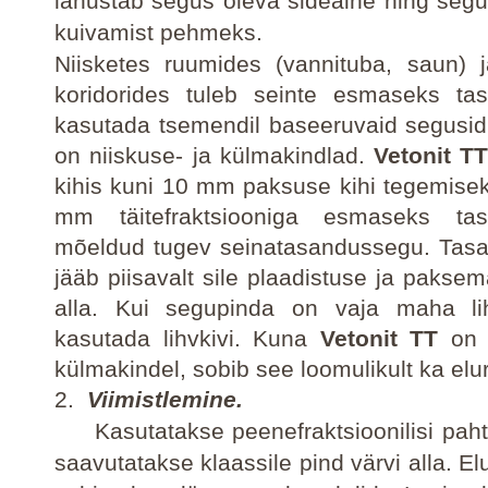
lahustab segus oleva sideaine ning segu
kuivamist pehmeks.
Niisketes ruumides (vannituba, saun) 
koridorides tuleb seinte esmaseks ta
kasutada tsemendil baseeruvaid segusi
on niiskuse- ja külmakindlad.
Vetonit T
kihis kuni
10 mm
paksuse kihi tegemise
mm
täitefraktsiooniga esmaseks tas
mõeldud tugev seinatasandussegu. Tasa
jääb piisavalt sile plaadistuse ja pakse
alla. Kui segupinda on vaja maha lih
kasutada lihvkivi. Kuna
Vetonit TT
on n
külmakindel, sobib see loomulikult ka el
2.
Viimistlemine.
Kasutatakse peenefraktsioonilisi pahtl
saavutatakse klaassile pind värvi alla. E