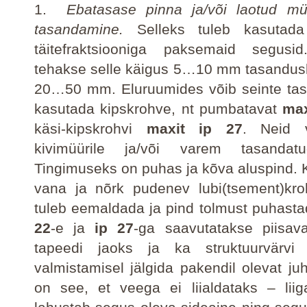
1.
Ebatasase pinna ja/või laotud m
tasandamine.
Selleks tuleb kasutad
täitefraktsiooniga paksemaid segusid.
tehakse selle käigus 5…10 mm tasandus
20…50 mm. Eluruumides võib seinte ta
kasutada kipskrohve, nt pumbatavat
max
käsi-kipskrohvi
maxit ip 27
. Neid 
kivimüürile ja/või varem tasandatu
Tingimuseks on puhas ja kõva aluspind. K
vana ja nõrk pudenev lubi(tsement)kro
tuleb eemaldada ja pind tolmust puhast
22
-e ja
ip 27
-ga saavutatakse piisava
tapeedi jaoks ja ka struktuurvärvi
valmistamisel jälgida pakendil olevat juh
on see, et veega ei liialdataks – liig