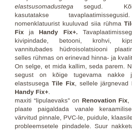
elastsusomadustega
segud.
K
kasutatakse tavaplaatimissegus
nomenklatuurist kuuluvad siia rühma
Ti
Fix
ja
Handy Fix+.
Tavaplaatimisse
kivipindade, betooni, krohvi, kip
vannitubades hüdroisolatsiooni plaat
selles rühmas on erinevad hinna- ja kvali
On selge, et mida kallim, seda parem. N
segust on kõige tugevama nakke 
elastsusega
Tile Fix
, sellele järgnevad
Handy Fix+
.
maxiti “lipulaevaks” on
Renovation Fix
,
plaate paigaldada vanale keraamilisel
värvitud pinnale, PVC-le, puidule, klaasi
probleemsetele pindadele. Suur nakket