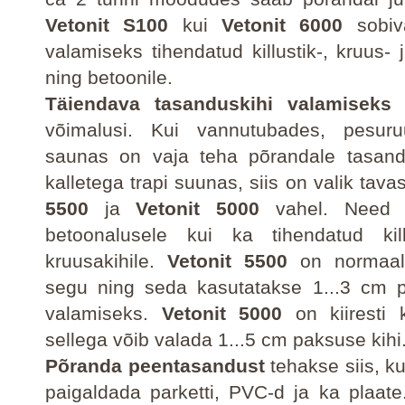
Vetonit S100
kui
Vetonit 6000
sobiv
valamiseks tihendatud killustik-, kruus- j
ning betoonile.
Täiendava tasanduskihi valamiseks
o
võimalusi. Kui vannutubades, pesur
saunas on vaja teha põrandale tasand
kalletega trapi suunas, siis on valik tav
5500
ja
Vetonit 5000
vahel. Need s
betoonalusele kui ka tihendatud kill
kruusakihile.
Vetonit 5500
on normaals
segu ning seda kasutatakse 1...3 cm p
valamiseks.
Vetonit 5000
on kiiresti 
sellega võib valada 1...5 cm paksuse kihi
Põranda peentasandust
tehakse siis, ku
paigaldada parketti, PVC-d ja ka plaate