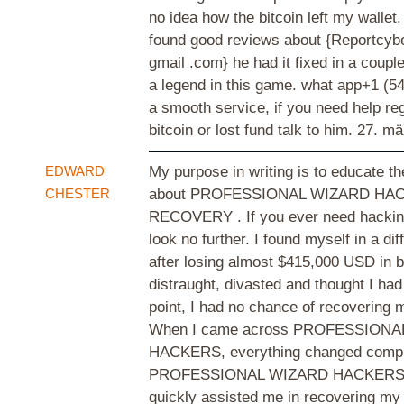
no idea how the bitcoin left my walle
found good reviews about {Reportcybe
gmail .com} he had it fixed in a coupl
a legend in this game. what app+1 (5
a smooth service, if you need help reg
bitcoin or lost fund talk to him.
27. mä
EDWARD
My purpose in writing is to educate th
CHESTER
about PROFESSIONAL WIZARD HA
RECOVERY . If you ever need hackin
look no further. I found myself in a diff
after losing almost $415,000 USD in b
distraught, divasted and thought I had
point, I had no chance of recovering 
When I came across PROFESSION
HACKERS, everything changed compl
PROFESSIONAL WIZARD HACKERS s
quickly assisted me in recovering my 