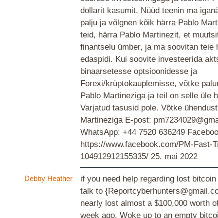
dollarit kasumit. Nüüd teenin ma igan
palju ja võlgnen kõik härra Pablo Mart
teid, härra Pablo Martinezit, et muuts
finantselu ümber, ja ma soovitan teie 
edaspidi. Kui soovite investeerida akt
binaarsetesse optsioonidesse ja
Forexi/krüptokauplemisse, võtke palu
Pablo Martineziga ja teil on selle üle 
Varjatud tasusid pole. Võtke ühendust
Martineziga E-post: pm7234029@gma
WhatsApp: +44 7520 636249 Faceboo
https://www.facebook.com/PM-Fast-T
104912912155335/
25. mai 2022
Debby Heather
if you need help regarding lost bitcoin
talk to {Reportcyberhunters@gmail.com
nearly lost almost a $100,000 worth of
week ago. Woke up to an empty bitcoi