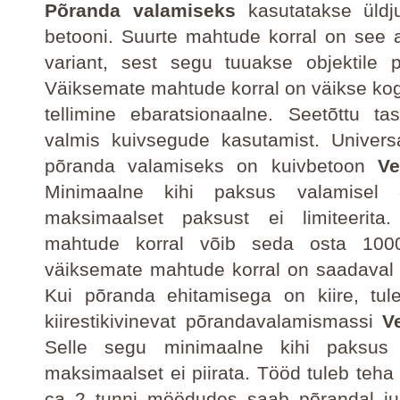
Põranda valamiseks
kasutatakse üldju
betooni. Suurte mahtude korral on see
variant, sest segu tuuakse objektile 
Väiksemate mahtude korral on väikse ko
tellimine ebaratsionaalne. Seetõttu t
valmis kuivsegude kasutamist. Univers
põranda valamiseks on kuivbetoon
Ve
Minimaalne kihi paksus valamise
maksimaalset paksust ei limiteerita
mahtude korral võib seda osta
100
väiksemate mahtude korral on saadava
Kui põranda ehitamisega on kiire, tul
kiirestikivinevat põrandavalamismassi
V
Selle segu minimaalne kihi paksu
maksimaalset ei piirata. Tööd tuleb teha k
ca 2 tunni möödudes saab põrandal jub