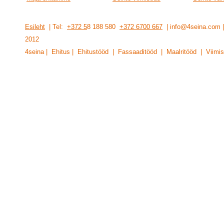
Esileht
| Tel:
+372 5
8 188 580
+372 6700 667
| info@4seina.com
201
2
4seina | Ehitus | Ehitustööd | Fassaaditööd | Maalritööd | Viimis