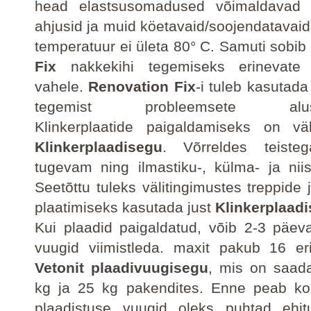
head elastsusomadused võimaldavad 
ahjusid ja muid köetavaid/soojendatavaid 
temperatuur ei ületa 80° C. Samuti sobib
Fix
nakkekihi tegemiseks erinevate 
vahele.
Renovation Fix
-i tuleb kasutada 
tegemist probleemsete alusp
Klinkerplaatide paigaldamiseks on väl
Klinkerplaadisegu
. Võrreldes teist
tugevam ning ilmastiku-, külma- ja nii
Seetõttu tuleks välitingimustes treppide 
plaatimiseks kasutada just
Klinkerplaad
Kui plaadid paigaldatud, võib 2-3 päe
vuugid viimistleda. maxit pakub 16 er
Vetonit plaadivuugisegu
, mis on saad
kg
ja
25 kg
pakendites. Enne peab kont
plaadistuse vuugid oleks puhtad ehitu