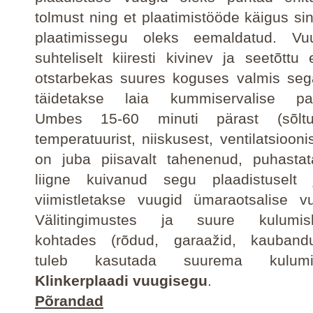
tolmust ning et plaatimistööde käigus si
plaatimissegu oleks eemaldatud. Vu
suhteliselt kiiresti kivinev ja seetõttu
otstarbekas suures koguses valmis seg
täidetakse laia kummiservalise paht
Umbes 15-60 minuti pärast (sõltu
temperatuurist, niiskusest, ventilatsiooni
on juba piisavalt tahenenud, puhastat
liigne kuivanud segu plaadistuselt 
viimistletakse vuugid ümaraotsalise v
Välitingimustes ja suure kulumis
kohtades (rõdud, garaažid, kauband
tuleb kasutada suurema kulumis
Klinkerplaadi vuugisegu
.
Põrandad