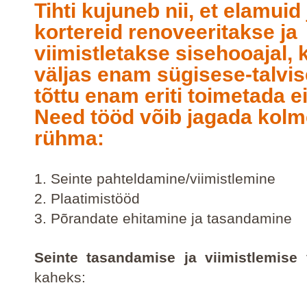
Tihti kujuneb nii, et elamuid 
kortereid renoveeritakse ja
viimistletakse sisehooajal, 
väljas enam sügisese-talvis
tõttu enam eriti toimetada ei
Need tööd võib jagada kolm
rühma:
1.
Seinte pahteldamine/viimistlemine
2.
Plaatimistööd
3.
Põrandate ehitamine ja tasandamine
Seinte tasandamise ja viimistlemise
v
kaheks: