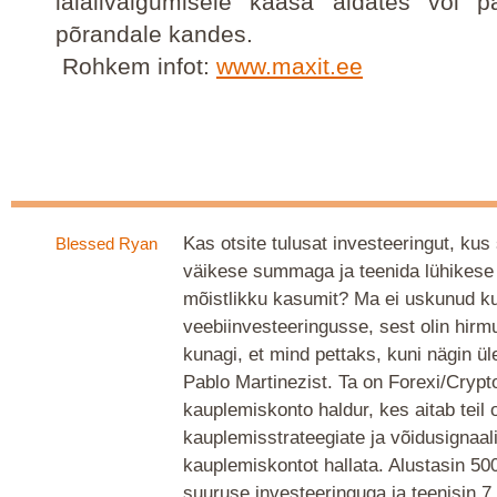
laialivalgumisele kaasa aidates või pa
põrandale kandes.
Rohkem infot:
www.maxit.ee
Kas otsite tulusat investeeringut, kus
Blessed Ryan
väikese summaga ja teenida lühikese 
mõistlikku kasumit? Ma ei uskunud ku
veebiinvesteeringusse, sest olin hirm
kunagi, et mind pettaks, kuni nägin ül
Pablo Martinezist. Ta on Forexi/Crypt
kauplemiskonto haldur, kes aitab teil
kauplemisstrateegiate ja võidusignaa
kauplemiskontot hallata. Alustasin 500
suuruse investeeringuga ja teenisin 