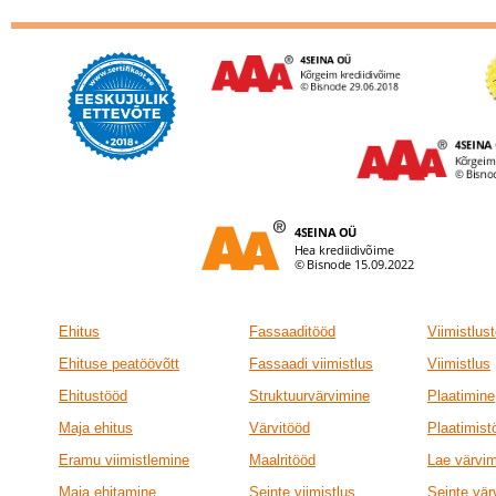
Ehitus
Fassaaditööd
Viimistlus
Ehituse peatöövõtt
Fassaadi viimistlus
Viimistlus
Ehitustööd
Struktuurvärvimine
Plaatimine
Maja ehitus
Värvitööd
Plaatimist
Eramu viimistlemine
Maalritööd
Lae värvi
Maja ehitamine
Seinte viimistlus
Seinte vär