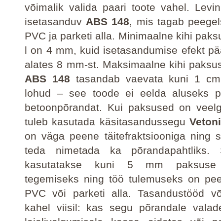
võimalik valida paari toote vahel. Lev
isetasanduv
ABS 148
, mis tagab peegel
PVC ja parketi alla. Minimaalne kihi pak
l on
4 mm
, kuid isetasandumise efekt p
alates 8 mm-st. Maksimaalne kihi paks
ABS 148
tasandab vaevata kuni
1 cm
lohud – see toode ei eelda aluseks pe
betoonpõrandat. Kui paksused on veelg
tuleb kasutada käsitasandussegu
Vetoni
on väga peene täitefraktsiooniga ning s
teda nimetada ka
põrandapahtliks.
kasutatakse kuni
5 mm
paksuse 
tegemiseks ning töö tulemuseks on pee
PVC või parketi alla. Tasandustööd võ
kahel viisil: kas segu põrandale valade