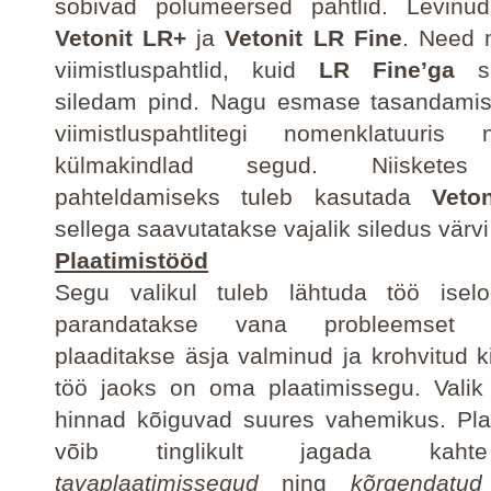
sobivad polümeersed pahtlid. Levin
Vetonit LR+
ja
Vetonit LR Fine
. Need 
viimistluspahtlid, kuid
LR Fine’ga
sa
siledam pind. Nagu esmase tasandamis
viimistluspahtlitegi nomenklatuuris 
külmakindlad segud. Niisketes
pahteldamiseks tuleb kasutada
Veto
sellega saavutatakse vajalik siledus värvi 
Plaatimistööd
Segu valikul tuleb lähtuda töö isel
parandatakse vana probleemset 
plaaditakse äsja valminud ja krohvitud ki
töö jaoks on oma plaatimissegu. Valik
hinnad kõiguvad suures vahemikus. Pla
võib tinglikult jagada kaht
tavaplaatimissegud
ning
kõrgendatud