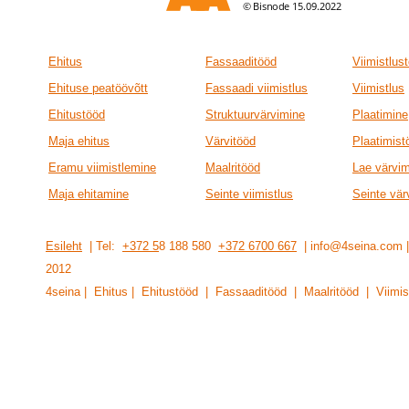
Ehitus
Fassaaditööd
Viimistlus
Ehituse peatöövõtt
Fassaadi viimistlus
Viimistlus
Ehitustööd
Struktuurvärvimine
Plaatimine
Maja ehitus
Värvitööd
Plaatimist
Eramu viimistlemine
Maalritööd
Lae värvi
Maja ehitamine
Seinte viimistlus
Seinte vär
Esileht
| Tel:
+372 5
8 188 580
+372 6700 667
| info@4seina.com
201
2
4seina | Ehitus | Ehitustööd | Fassaaditööd | Maalritööd | Viimis