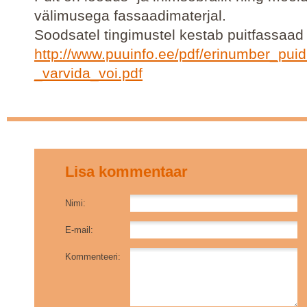
välimusega fassaadimaterjal.
Soodsatel tingimustel kestab puitfassaa
http://www.puuinfo.ee/pdf/erinumber_pui
_varvida_voi.pdf
Lisa kommentaar
Nimi:
E-mail:
Kommenteeri: