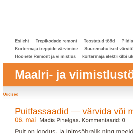
Esileht
Trepikodade remont
Teostatud tööd
Pildi
Kortermaja treppide värvimine
Suuremahulised värvit
Hoonete Remont ja viimistlus
kortermaja elektrikilbi u
Maalri- ja viimistlust
Uudised
Puitfassaadid — värvida või m
06. mai
Madis Pihelgas. Kommentaarid: 0
Puit on loodus- ja inimsõbralik ning meel