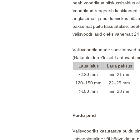
peab voodrilaua niiskussisaldus ol
Voodrilaud reageerib keskkonnati
aeglasemalt ja puidu niiskus püsi
paksemat puitu kasutatakse. Seetõ
välisvoodrilaud oleks vähemalt 2
Välisvoodrilaudade soovitatavad
(Rakenteiden Yleiset Laatuvaatim
Laua laius
Laua paksus
<120 mm
min 21 mm
120–150 mm
22–25 mm
>150 mm
min 28 mm
Puidu pind
Välisvoodriks kasutatava puidu pin
lintsaepinnaline või hööveldatud 