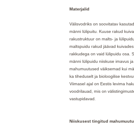
Materjalid
Välisvodriks on soovitatav kasuta
männi lülipuitu. Kuuse rakud kuiv
rakustruktuur on malts- ja lülipu
maltspuidu rakud jäävad kuivades 
rakkudega on vaid lülipuidu osa. 
männi lülipuidu niiskuse imavus ja 
mahumuutused väiksemad kui män
ka tiheduselt ja bioloogilise kestv
Viimasel ajal on Eestis levima ha
voodrilauad, mis on välistingimus
vastupidavad.
Niiskusest tingitud mahumuut