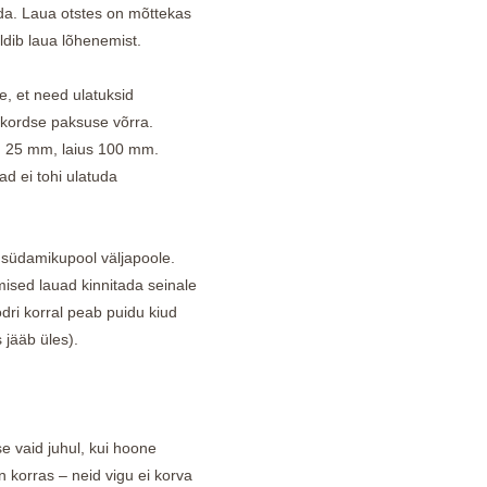
ääda. Laua otstes on mõttekas
äldib laua lõhenemist.
e, et need ulatuksid
5kordse paksuse võrra.
n 25 mm, laius 100 mm.
ad ei tohi ulatuda
t südamikupool väljapoole.
mised lauad kinnitada seinale
ri korral peab puidu kiud
 jääb üles).
e vaid juhul, kui hoone
 korras – neid vigu ei korva