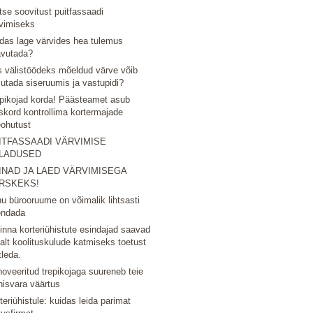
tse soovitust puitfassaadi
vimiseks
das lage värvides hea tulemus
avutada?
 välistöödeks mõeldud värve võib
utada siseruumis ja vastupidi?
pikojad korda! Päästeamet asub
skord kontrollima kortermajade
eohutust
ITFASSAADI VÄRVIMISE
LADUSED
INAD JA LAED VÄRVIMISEGA
RSKEKS!
u bürooruume on võimalik lihtsasti
endada
linna korteriühistute esindajad saavad
nalt koolituskulude katmiseks toetust
tleda.
oveeritud trepikojaga suureneb teie
nisvara väärtus
teriühistule: kuidas leida parimat