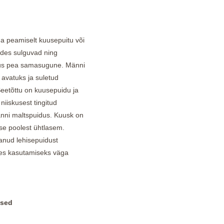
da peamiselt kuusepuitu või
ades sulguvad ning
idus pea samasugune. Männi
avatuks ja suletud
Seetõttu on kuusepuidu ja
niiskusest tingitud
ni maltspuidus. Kuusk on
use poolest ühtlasem.
kanud lehisepuidust
tes kasutamiseks väga
used