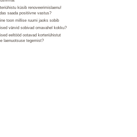
tusfirmat
teriühistu küsib renoveerimislaenu!
das saada positiivne vastus?
line toon millise ruumi jaoks sobib
lised värvid sobivad omavahel kokku?
lised eeltööd ootavad korteriühistut
e laenuotsuse tegemist?