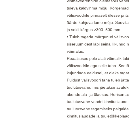
vihmaveerennide olemasolu vähend
tuleva kaldvihma mõju. Kõrgemad
välisvoodrile pinnaselt ülesse prit
äärde kuhjuva lume mõju. Soovita
ja sokli kõrgus >300–500 mm.
• Tuleb tagada märgunud välisvoo
siseruumidest läbi seina liikunud 
võimalus.
Reaalsuses pole alati võimalik tak
välisvoodrile ega selle taha. Seetõ
kujundada eeldusel, et oleks taga
Puidust välisvoodri taha tuleb jät
tuulutusvahe, mis jäetakse avatuks
akende ala- ja ülaosas. Horisonta
tuulutusvahe voodri kinnituslauad.
tuulutusvahe tagamiseks paigaldad
kinnituslaudade ja tuuletõkkeplaad