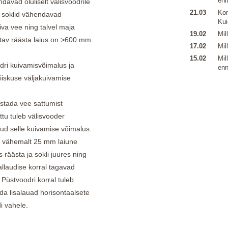
ehi
avad oluliselt välisvoodrile
21.03
Kor
 soklid vähendavad
Kui
siva vee ning talvel maja
19.02
Mil
tav räästa laius on >600 mm
17.02
Mil
15.02
Mil
dri kuivamisvõimalus ja
enn
niiskuse väljakuivamise
istada vee sattumist
ttu tuleb välisvooder
tud selle kuivamise võimalus.
ta vähemalt 25 mm laiune
 räästa ja sokli juures ning
allaudise korral tagavad
 Püstvoodri korral tuleb
a lisalauad horisontaalsete
i vahele.