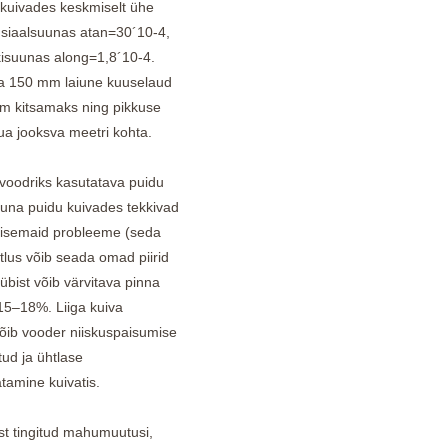
kuivades keskmiselt ühe
nsiaalsuunas atan=30´10-4,
kisuunas along=1,8´10-4.
ga 150 mm laiune kuuselaud
m kitsamaks ning pikkuse
a jooksva meetri kohta.
svoodriks kasutatava puidu
kuna puidu kuivades tekkivad
lisemaid probleeme (seda
stlus võib seada omad piirid
übist võib värvitava pinna
15–18%. Liiga kuiva
võib vooder niiskuspaisumise
tud ja ühtlase
tamine kuivatis.
st tingitud mahumuutusi,