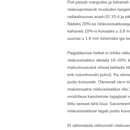
Puit paisub märgudes ja kahaneb 
niiskusprotsendi muutudes tange
radiaalsuunas arad=15´10-4 ja pi
Näiteks 20%-se niiskussisalduse
kahaneb 10%-ni kuivades u 3,8 m
suunas u 1,8 mm lühemaks iga lau
Paigaldamise hetkel ei tohiks väli
niiskussisaldus ületada 18–20%, 
mahumuutused võivad tekitada hi
eriti sulundvoodri puhul). Ka viimi
puidu kuivusele. Olenevalt värvi tü
maksimaalne niiskussisaldus olla 
voodrilaua kasutamise tagajärjel 
tõttu seinast lahti lüüa. Garanteeri
niiskussisalduse tagab puidu kuiva
Et vähendada välisvoodri niiskuse