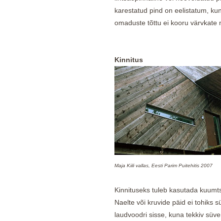
karestatud pind on eelistatum, k
omaduste tõttu ei kooru värvkate n
Kinnitus
Maja Kiili vallas, Eesti Parim Puitehitis 2007
Kinnituseks tuleb kasutada kuumtsi
Naelte või kruvide päid ei tohiks s
laudvoodri sisse, kuna tekkiv sü