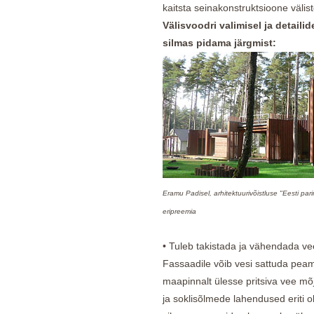
kaitsta seinakonstruktsioone välis
Välisvoodri valimisel ja detail
silmas pidama järgmist:
Eramu Padisel, arhitektuurivõistluse "Eesti par
eripreemia
• Tuleb takistada ja vähendada vee
Fassaadile võib vesi sattuda peam
maapinnalt ülesse pritsiva vee mõj
ja soklisõlmede lahendused eriti o