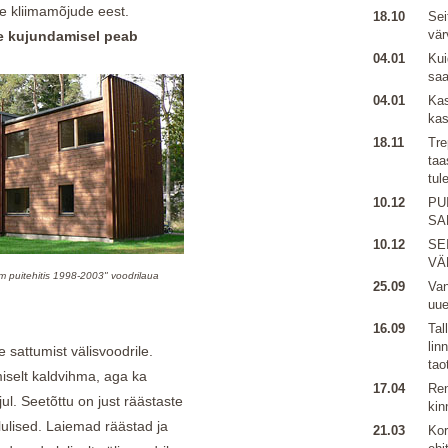
te kliimamõjude eest.
18.10
Sei
vär
ide kujundamisel peab
04.01
Kui
sa
04.01
Kas
kas
18.11
Tre
taa
tul
10.12
PU
SA
10.12
SE
VÄ
im puitehitis 1998-2003" voodrilaua
25.09
Van
uu
16.09
Tal
lin
 sattumist välisvoodrile.
tao
iselt kaldvihma, aga ka
17.04
Ren
ul. Seetõttu on just räästaste
kin
lulised. Laiemad räästad ja
21.03
Kor