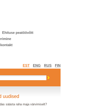
Ehituse peatöövõtt
erimine
 kontakt
EST
ENG
RUS
FIN
d uudised
das säästa raha maja värvimiselt?