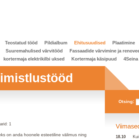
Teostatud tööd
Pildialbum
Ehitusuudised
Plaatimine
Suuremahulised värvitööd
Fassaadide värvimine ja renove
kortermaja elektrikilbi uksed
Kortermaja käsipuud
4Seina
viimistlustööd
Otsing:
rid: 1
Viimase
ks on anda hoonele esteetiline välimus ning
18.10
Kui