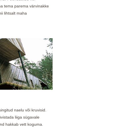
una tema parema värvinakke
ii lihtsalt maha
ngitud naelu või kruvisid.
üvistada liiga sügavale
vend hakkab vett koguma.