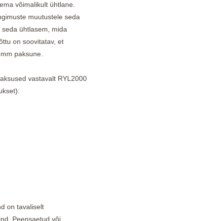
ema võimalikult ühtlane.
ngimuste muutustele seda
b seda ühtlasem, mida
ttu on soovitatav, et
4 mm paksune.
 paksused vastavalt RYL2000
ukset):
d on tavaliselt
pind. Peensaetud või