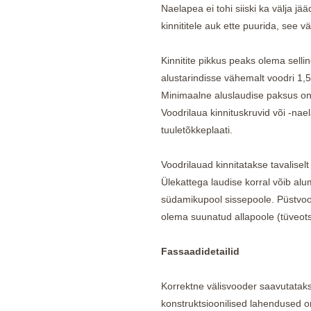
Naelapea ei tohi siiski ka välja j
kinnititele auk ette puurida, see v
Kinnitite pikkus peaks olema sellin
alustarindisse vähemalt voodri 1,
Minimaalne aluslaudise paksus o
Voodrilaua kinnituskruvid või -nael
tuuletõkkeplaati.
Voodrilauad kinnitatakse tavalisel
Ülekattega laudise korral võib alu
südamikupool sissepoole. Püstvood
olema suunatud allapoole (tüveots
Fassaadidetailid
Korrektne välisvooder saavutataks
konstruktsioonilised lahendused on