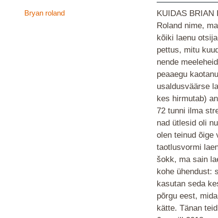
Bryan roland
KUIDAS BRIAN 
Roland nime, ma
kõiki laenu otsij
pettus, mitu kuud
nende meeleheide
peaaegu kaotanud
usaldusväärse l
kes hirmutab) an
72 tunni ilma str
nad ütlesid oli n
olen teinud õige
taotlusvormi laen
šokk, ma sain lae
kohe ühendust: 
kasutan seda kes
põrgu eest, mida
kätte. Tänan te