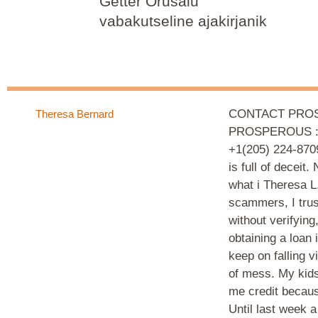
Getter Orusalu
vabakutseline ajakirjanik
CONTACT PROS
Theresa Bernard
PROSPEROUS :- 
+1(205) 224-8709
is full of deceit
what i Theresa L
scammers, I trus
without verifying
obtaining a loan 
keep on falling v
of mess. My kids
me credit becau
Until last week a