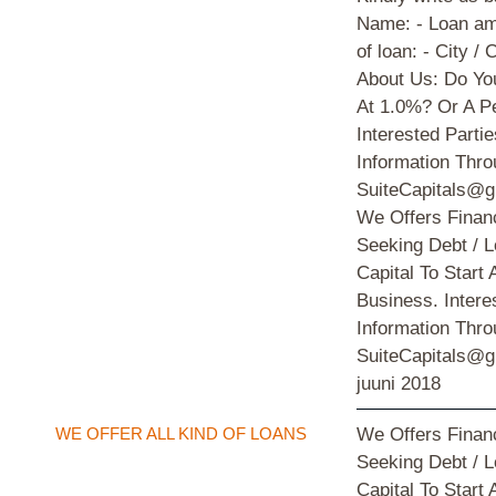
Name: - Loan am
of loan: - City /
About Us: Do Yo
At 1.0%? Or A P
Interested Parti
Information Thro
SuiteCapitals@g
We Offers Financ
Seeking Debt / 
Capital To Start
Business. Intere
Information Thro
SuiteCapitals@g
juuni 2018
WE OFFER ALL KIND OF LOANS
We Offers Financ
Seeking Debt / 
Capital To Start