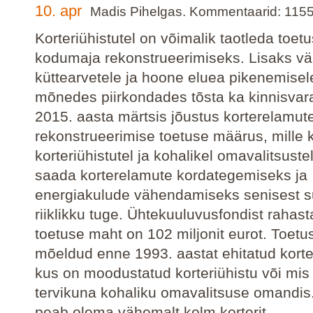
10. apr
Madis Pihelgas. Kommentaarid: 115
Korteriühistutel on võimalik taotleda toet
kodumaja rekonstrueerimiseks. Lisaks v
küttearvetele ja hoone eluea pikenemisel
mõnedes piirkondades tõsta ka kinnisvar
2015. aasta märtsis jõustus korterelamut
rekonstrueerimise toetuse määrus, mille 
korteriühistutel ja kohalikel omavalitsuste
saada korterelamute kordategemiseks ja
energiakulude vähendamiseks senisest 
riiklikku tuge. Ühtekuuluvusfondist rahas
toetuse maht on 102 miljonit eurot. Toetu
mõeldud enne 1993. aastat ehitatud korte
kus on moodustatud korteriühistu või mis
tervikuna kohaliku omavalitsuse omandis
peab olema vähemalt kolm korterit.