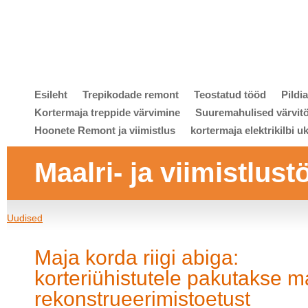
Esileht
Trepikodade remont
Teostatud tööd
Pildi
Kortermaja treppide värvimine
Suuremahulised värvit
Hoonete Remont ja viimistlus
kortermaja elektrikilbi u
Maalri- ja viimistlust
Uudised
Maja korda riigi abiga:
korteriühistutele pakutakse 
rekonstrueerimistoetust