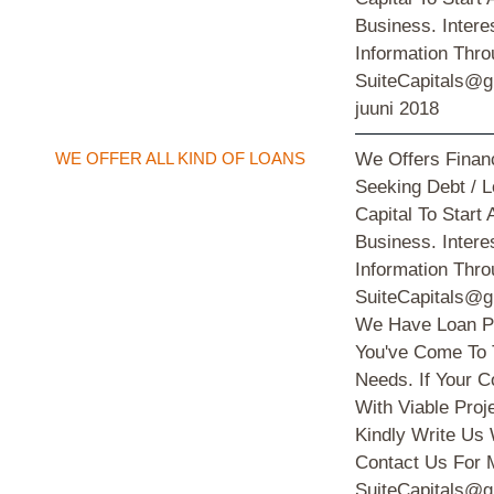
Business. Intere
Information Thro
SuiteCapitals@g
juuni 2018
WE OFFER ALL KIND OF LOANS
We Offers Financ
Seeking Debt / 
Capital To Start
Business. Intere
Information Thro
SuiteCapitals@g
We Have Loan Pr
You've Come To 
Needs. If Your
With Viable Proj
Kindly Write Us
Contact Us For M
SuiteCapitals@g