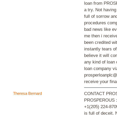
loan from PROSP
a try. Not having
full of sorrow an
procedures comply
bad news like ev
me then i receiv
been credited wit
instantly tears o
believe it will 
any kind of loan 
loan company via
prosperloanplc@
receive your fin
Theresa Bernard
CONTACT PROS
PROSPEROUS :- 
+1(205) 224-8709
is full of deceit