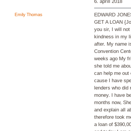
6. aprill 2018
Emily Thomas
EDWARD JONES
GET A LOAN {Jo
you sir, I will no
kindness in my li
after. My name 
Convention Cente
weeks ago My fri
she told me ab
can help me out o
cause I have sp
lenders who did 
money. I have be
months now, She 
and explain all a
therefore took m
a loan of $390,00