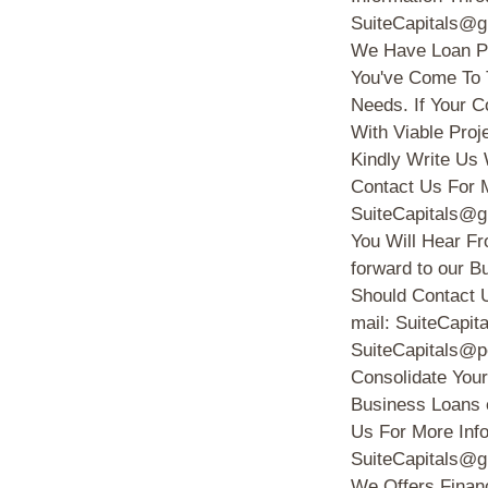
SuiteCapitals@g
We Have Loan Pr
You've Come To 
Needs. If Your
With Viable Proj
Kindly Write Us
Contact Us For M
SuiteCapitals@g
You Will Hear Fr
forward to our B
Should Contact 
mail: SuiteCapi
SuiteCapitals@p
Consolidate Your
Business Loans e
Us For More Info
SuiteCapitals@g
We Offers Financ