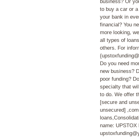
business? Or you
to buy a car or 
your bank in eve
financial? You ne
more looking, we
all types of loan
others. For infor
{upstoxfunding@
Do you need mone
new business? Do
poor funding? Do
specialty that w
to do. We offer t
[secure and unse
unsecured] ,comb
loans,Consolida
name: UPSTOX 
upstoxfunding