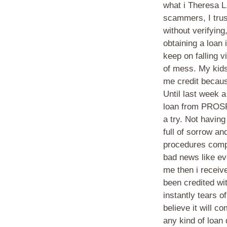
what i Theresa L
scammers, I trus
without verifying
obtaining a loan 
keep on falling v
of mess. My kids
me credit becau
Until last week a
loan from PROSP
a try. Not having
full of sorrow an
procedures comply
bad news like ev
me then i receiv
been credited wit
instantly tears o
believe it will 
any kind of loan 