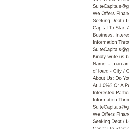
SuiteCapitals@g
We Offers Financ
Seeking Debt / 
Capital To Start
Business. Intere
Information Thro
SuiteCapitals@g
Kindly write us 
Name: - Loan am
of loan: - City /
About Us: Do Yo
At 1.0%? Or A P
Interested Parti
Information Thro
SuiteCapitals@g
We Offers Financ
Seeking Debt / 
Capital To Start