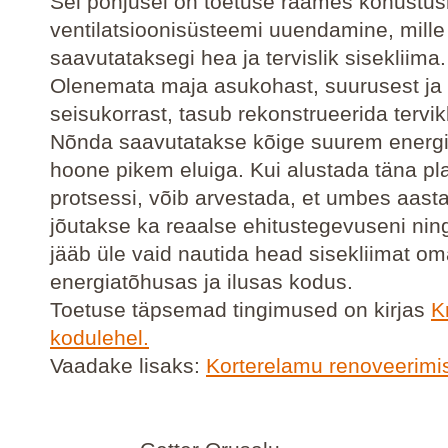
Sel põhjusel on toetuse raames kohustusl
ventilatsioonisüsteemi uuendamine, mille 
saavutataksegi hea ja tervislik sisekliima.
Olenemata maja asukohast, suurusest ja
seisukorrast, tasub rekonstrueerida tervikl
Nõnda saavutatakse kõige suurem energi
hoone pikem eluiga. Kui alustada täna pl
protsessi, võib arvestada, et umbes aasta
jõutakse ka reaalse ehitustegevuseni ning
jääb üle vaid nautida head sisekliimat o
energiatõhusas ja ilusas kodus.
Toetuse täpsemad tingimused on kirjas
K
kodulehel.
Vaadake lisaks:
Korterelamu renoveerimi