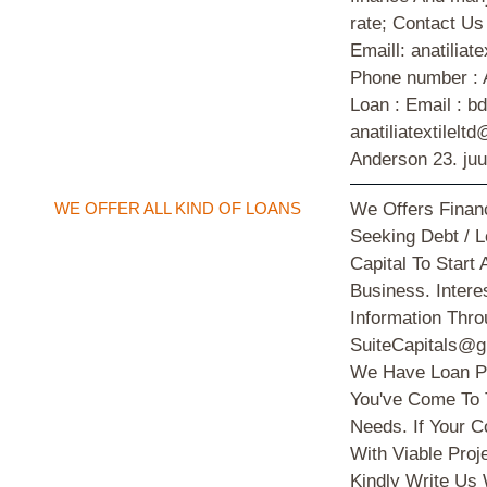
rate; Contact U
Emaill: anatilia
Phone number : 
Loan : Email : 
anatiliatextilel
Anderson
23. ju
WE OFFER ALL KIND OF LOANS
We Offers Financ
Seeking Debt / 
Capital To Start
Business. Intere
Information Thro
SuiteCapitals@g
We Have Loan Pr
You've Come To 
Needs. If Your
With Viable Proj
Kindly Write Us