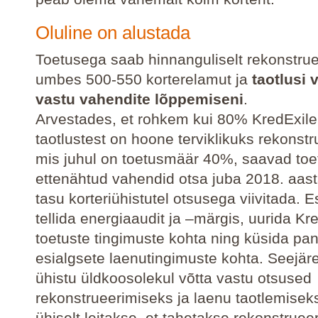
Oluline on alustada
Toetusega saab hinnanguliselt rekonstru
umbes 500-550 korterelamut ja
taotlusi 
vastu vahendite lõppemiseni
.
Arvestades, et rohkem kui 80% KredExile
taotlustest on hoone terviklikuks rekonst
mis juhul on toetusmäär 40%, saavad to
ettenähtud vahendid otsa juba 2018. aast
tasu korteriühistutel otsusega viivitada. E
tellida energiaaudit ja –märgis, uurida Kr
toetuste tingimuste kohta ning küsida pa
esialgsete laenutingimuste kohta. Seejär
ühistu üldkoosolekul võtta vastu otsused
rekonstrueerimiseks ja laenu taotlemiseks
ühiselt leitakse, et tahetakse rekonstrue