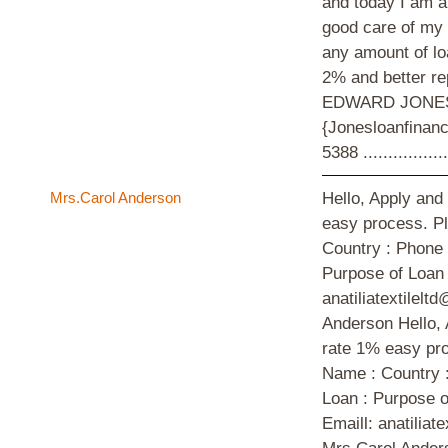
and today I am 
good care of my 
any amount of lo
2% and better r
EDWARD JONES 
{Jonesloanfinan
5388 ..................
Mrs.Carol Anderson
Hello, Apply and 
easy process. Pl
Country : Phone
Purpose of Loan
anatiliatextilel
Anderson Hello, A
rate 1% easy pro
Name : Country 
Loan : Purpose 
Emaill: anatilia