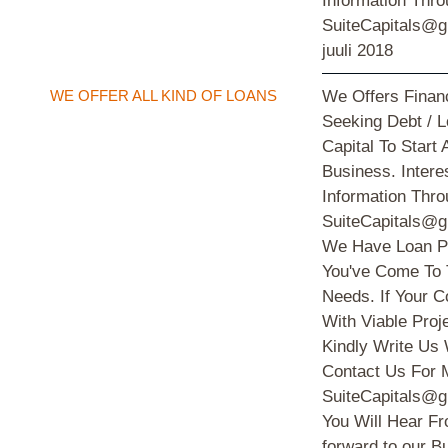
Information Thro
SuiteCapitals@g
juuli 2018
WE OFFER ALL KIND OF LOANS
We Offers Financ
Seeking Debt / 
Capital To Start
Business. Intere
Information Thro
SuiteCapitals@g
We Have Loan Pr
You've Come To 
Needs. If Your
With Viable Proj
Kindly Write Us
Contact Us For M
SuiteCapitals@g
You Will Hear Fr
forward to our B