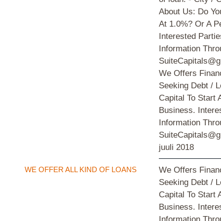
About Us: Do Yo
At 1.0%? Or A P
Interested Parti
Information Thro
SuiteCapitals@g
We Offers Financ
Seeking Debt / 
Capital To Start
Business. Intere
Information Thro
SuiteCapitals@g
juuli 2018
WE OFFER ALL KIND OF LOANS
We Offers Financ
Seeking Debt / 
Capital To Start
Business. Intere
Information Thro