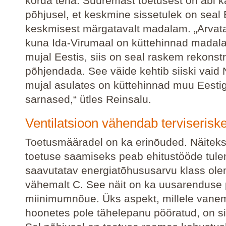
korda teha. Suuremast toetusest on abi k
põhjusel, et keskmine sissetulek on seal 
keskmisest märgatavalt madalam. „Arvata
kuna Ida-Virumaal on küttehinnad madal
mujal Eestis, siis on seal raskem rekonst
põhjendada. See väide kehtib siiski vaid
mujal asulates on küttehinnad muu Eesti
sarnased,“ ütles Reinsalu.
Ventilatsioon vähendab terviserisk
Toetusmääradel on ka erinõuded. Näitek
toetuse saamiseks peab ehitustööde tul
saavutatav energiatõhususarvu klass ol
vähemalt C. See näit on ka uusarenduse 
miinimumnõue. Üks aspekt, millele vane
hoonetes pole tähelepanu pööratud, on si