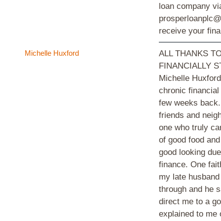
loan company via
prosperloanplc@
receive your fin
Michelle Huxford
ALL THANKS T
FINANCIALLY ST
Michelle Huxford
chronic financial
few weeks back. 
friends and neig
one who truly ca
of good food and
good looking due 
finance. One fait
my late husband 
through and he s
direct me to a g
explained to me 