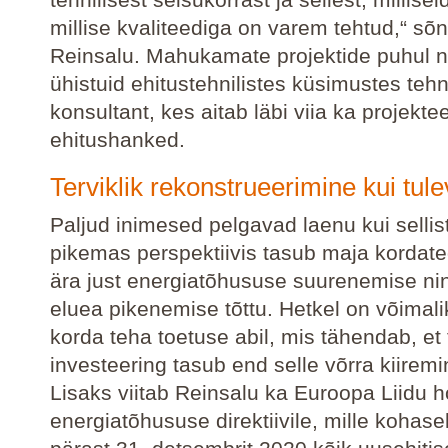
millise kvaliteediga on varem tehtud,“ sõ
Reinsalu. Mahukamate projektide puhul 
ühistuid ehitustehnilistes küsimustes tehn
konsultant, kes aitab läbi viia ka projektee
ehitushanked.
Terviklik rekonstrueerimine kui tule
Paljud inimesed pelgavad laenu kui sellist
pikemas perspektiivis tasub maja kordat
ära just energiatõhususe suurenemise n
eluea pikenemise tõttu. Hetkel on võimal
korda teha toetuse abil, mis tähendab, et
investeering tasub end selle võrra kiiremin
Lisaks viitab Reinsalu ka Euroopa Liidu 
energiatõhususe direktiivile, mille kohase