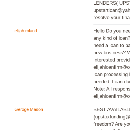
LENDERS( UPST
upstartloan@yah
resolve your fin
elijah roland
Hello Do you nee
any kind of loan?
need a loan to pa
new business? We
interested provid
elijahloanfirm@o
loan processing 
needed: Loan du
Note: All respons
elijahloanfirm@
Geroge Mason
BEST AVAILAB
{upstoxfunding@y
freedom? Are you