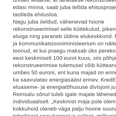
edasi minna, saab juba tellida ehitusprojek
taotleda ehitusloa.
Nagu juba öeldud, vähenevad hoone
rekonstrueerimisel selle küttekulud, piken
eluiga ning paraneb üldine elukeskkond.
ja kommunikatsiooniministeerium on näite
toonud, et kui praegu maksab üks pereko
eest keskmiselt 100 eurot kuus, siis põhja
rekonstrueerimise tulemusel võib küttea
umbes 50 euroni, ent kuna majad on erine
ka saavutatav energiasääst erinev. KredE
eluaseme- ja energiatõhususe divisjoni juh
Reinsalu sõnul tuleb igale majale lähene
individuaalselt. „Keskmist maja pole olem
kokkuhoid oleneb väga palju hoone suuru
tehnilisest seisukorrast ja sellest, milliseid