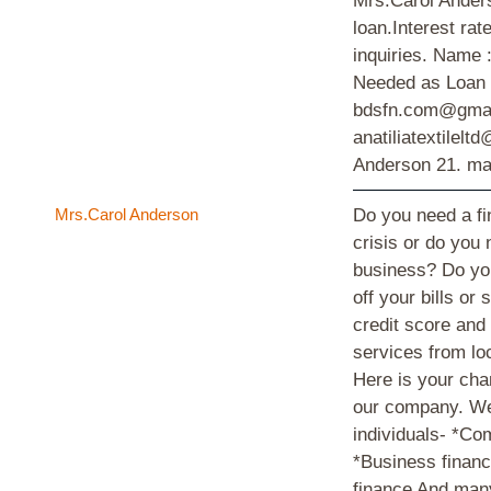
Mrs.Carol Anders
loan.Interest ra
inquiries. Name 
Needed as Loan :
bdsfn.com@gmai
anatiliatextilel
Anderson
21. ma
Mrs.Carol Anderson
Do you need a fin
crisis or do you
business? Do you
off your bills o
credit score and 
services from loc
Here is your cha
our company. We 
individuals- *Co
*Business financ
finance And man