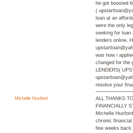
he got boosted 
( upstartloan@y
loan at an afford
were the only leg
seeking for loan
lenders online. 
upstartloan@yaho
was how i applie
changed for th
LENDERS( UPST
upstartloan@yah
resolve your fin
Michelle Huxford
ALL THANKS T
FINANCIALLY ST
Michelle Huxford
chronic financial
few weeks back. 