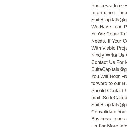
Business. Intere
Information Thro
SuiteCapitals@g
We Have Loan Pr
You've Come To 
Needs. If Your
With Viable Proj
Kindly Write Us
Contact Us For M
SuiteCapitals@g
You Will Hear Fr
forward to our B
Should Contact 
mail: SuiteCapi
SuiteCapitals@p
Consolidate Your
Business Loans e
Us For More Info