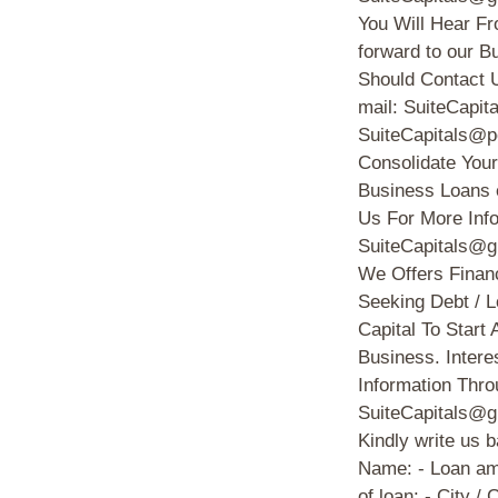
You Will Hear Fr
forward to our B
Should Contact 
mail: SuiteCapi
SuiteCapitals@p
Consolidate Your
Business Loans e
Us For More Info
SuiteCapitals@g
We Offers Financ
Seeking Debt / 
Capital To Start
Business. Intere
Information Thro
SuiteCapitals@g
Kindly write us 
Name: - Loan am
of loan: - City /