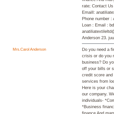
rate; Contact U
Emaill: anatilia
Phone number : 
Loan : Email : 
anatiliatextilel
Anderson
23. ju
Mrs.Carol Anderson
Do you need a fin
crisis or do you
business? Do you
off your bills o
credit score and 
services from loc
Here is your cha
our company. We 
individuals- *Co
*Business financ
finance And man