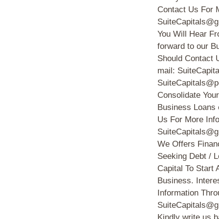
Contact Us For M
SuiteCapitals@g
You Will Hear Fr
forward to our B
Should Contact 
mail: SuiteCapi
SuiteCapitals@p
Consolidate Your
Business Loans e
Us For More Info
SuiteCapitals@g
We Offers Financ
Seeking Debt / 
Capital To Start
Business. Intere
Information Thro
SuiteCapitals@g
Kindly write us 