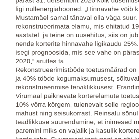
pärast 31. detsembrit 2020 kõik uusehiti
ligi nullenergiahooned. „Hinnavahe võib 
Mustamäel samal tänaval olla väga suur.
rekonstrueerimata elamu, mis ehitatud 1
aastatel, ja teine on uusehitus, siis on ju
nende korterite hinnavahe ligikaudu 25%
isegi prognoosida, mis see vahe on päras
2020,“ arutles ta.
Rekonstrueerimistööde toetusmäärad on
ja 40% tööde kogumaksumusest, sõltuvalt
rekonstrueerimise terviklikkusest. Erandi
Virumaal paiknevate korterelamute toetu
10% võrra kõrgem, tulenevalt selle regio
mahust ning seisukorrast. Reinsalu sõnul 
teadlikkuse suurendamine, et inimesed m
paremini miks on vajalik ja kasulik korte