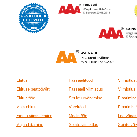
Ehitus
Fassaaditööd
Viimistlus
Ehituse peatöövõtt
Fassaadi viimistlus
Viimistlus
Ehitustööd
Struktuurvärvimine
Plaatimine
Maja ehitus
Värvitööd
Plaatimist
Eramu viimistlemine
Maalritööd
Lae värvi
Maja ehitamine
Seinte viimistlus
Seinte vär