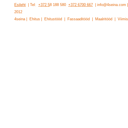
Esileht
| Tel:
+372 5
8 188 580
+372 6700 667
| info@4seina.com
201
2
4seina | Ehitus | Ehitustööd | Fassaaditööd | Maalritööd | Viimis