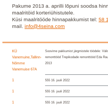
Pakume 2013 a. aprilli lõpuni soodsa hin
maalritöid korteriühistutele.
Küsi maalritööde hinnapakkumist tel:
58 
mail.
info@4seina.com
KÜ
Soovime pakkumist järgmistele töödele: Välis
Vanemuine,Tallinn-
remonttööd Trepikodade remonttööd Eda R
Nõmme
2013
Vanemuise 67A
1
555
16. juuli 2022
1
555
16. juuli 2022
1
555
16. juuli 2022