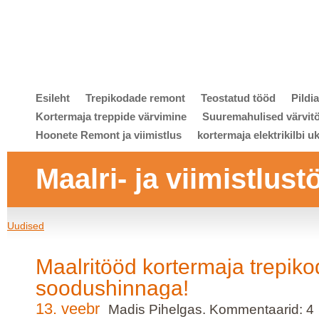
Esileht
Trepikodade remont
Teostatud tööd
Pildi
Kortermaja treppide värvimine
Suuremahulised värvit
Hoonete Remont ja viimistlus
kortermaja elektrikilbi u
Maalri- ja viimistlust
Uudised
Maalritööd kortermaja trepik
soodushinnaga!
13. veebr
Madis Pihelgas. Kommentaarid: 4