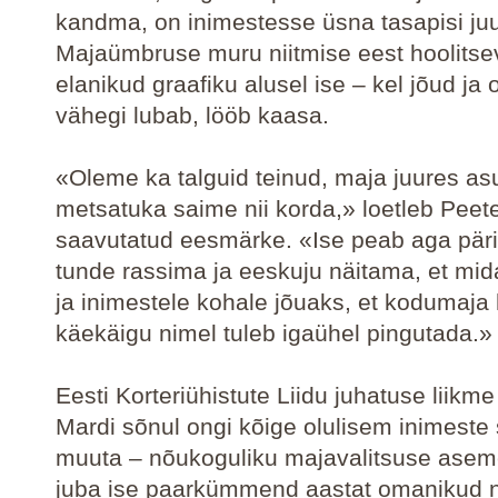
kandma, on inimestesse üsna tasapisi ju
Majaümbruse muru niitmise eest hoolits
elanikud graafiku alusel ise – kel jõud ja
vähegi lubab, lööb kaasa.
«Oleme ka talguid teinud, maja juures as
metsatuka saime nii korda,» loetleb Peete
saavutatud eesmärke. «Ise peab aga päri
tunde rassima ja eeskuju näitama, et mi
ja inimestele kohale jõuaks, et kodumaja
käekäigu nimel tuleb igaühel pingutada.»
Eesti Korteriühistute Liidu juhatuse liikm
Mardi sõnul ongi kõige olulisem inimeste
muuta – nõukoguliku majavalitsuse aseme
juba ise paarkümmend aastat omanikud 