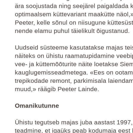
ära soojustada ning seejärel paigaldada 
optimaalsem küttevariant maakütte näol,»
Peeter, kelle sõnul on niisugune küttesü
nende elamu puhul täielikult õigustanud.
Uudseid süsteeme kasutatakse majas teisi
näiteks on ühistu raamatupidamine veebi
vee- ja küttemõõturite näite loetakse Sie
kauglugemisseadmetega. «Ees on oota
trepikodade remont, parkimisala laiendam
muud,» räägib Peeter Lainde.
Omanikutunne
Ühistu tegutseb majas juba aastast 1997,
teadmine, et igaüks peab kodumaja eest 