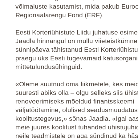
võimaluste kasutamist, mida pakub Euro
Regionaalarengu Fond (ERF).
Eesti Korteriühistute Liidu juhatuse esim
Jaadla hinnangul on mullu viieteistkümn
sünnipäeva tähistanud Eesti Korteriühistut
praegu üks Eesti tugevamaid katusorgani
mittetulundusühinguid.
«Oleme suutnud oma liikmetele, kes mei
suuresti abiks olla – olgu selleks siis ühis
renoveerimiseks mõeldud finantsskeemi
väljatöötamine, olulised seadusmuudatus
koolitustegevus,» sõnas Jaadla. «Igal aa
meie juures koolitust tuhanded ühistujuhi
neile teadmistele on aga sündinud ka häst