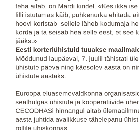
teha aitab, on Mardi kindel. «Kes ikka is
lilli istutamas käib, puhkenurka ehitada ai
hoovi koristab, sellele läheb kodumaja h
korda ja ta seisab hea selle eest, et see k
jääks.»
Eesti korteriühistuid tuuakse maailmal
Möödunud laupäeval, 7. juulil tähistati ü
ühistute päeva ning käesolev aasta on n
ühistute aastaks.
Euroopa eluasemevaldkonna organisatsi
sealhulgas ühistute ja kooperatiivide ühe
CECODHASi hinnangul aitab ülemaailmne
aasta juhtida avalikkuse tähelepanu ühistu
rollile ühiskonnas.