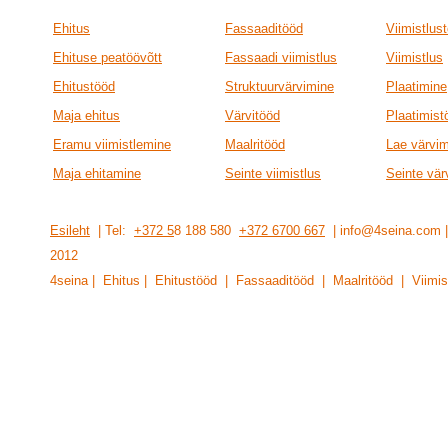
Ehitus
Fassaaditööd
Viimistlus
Ehituse peatöövõtt
Fassaadi viimistlus
Viimistlus
Ehitustööd
Struktuurvärvimine
Plaatimine
Maja ehitus
Värvitööd
Plaatimist
Eramu viimistlemine
Maalritööd
Lae värvi
Maja ehitamine
Seinte viimistlus
Seinte vär
Esileht
| Tel:
+372 5
8 188 580
+372 6700 667
| info@4seina.com
201
2
4seina | Ehitus | Ehitustööd | Fassaaditööd | Maalritööd | Viimis