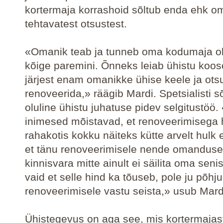
kortermaja korrashoid sõltub enda ehk o
tehtavatest otsustest.
«Omanik teab ja tunneb oma kodumaja o
kõige paremini. Õnneks leiab ühistu koos
järjest enam omanikke ühise keele ja ots
renoveerida,» räägib Mardi. Spetsialisti s
oluline ühistu juhatuse pidev selgitustöö.
inimesed mõistavad, et renoveerimisega 
rahakotis kokku näiteks kütte arvelt hulk 
et tänu renoveerimisele nende omanduse
kinnisvara mitte ainult ei säilita oma senis
vaid et selle hind ka tõuseb, pole ju põhju
renoveerimisele vastu seista,» usub Mard
Ühistegevus on aga see, mis kortermaja