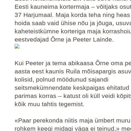
Eesti kauneima kortermaja – võitjaks osu
37 Harjumaal. Maja korda teha ning heas
hoida saab vaid ühise nõu ja jõuga, usuv
kaheteistkümne korteriga maja korrashoi
eestvedajad Õrne ja Peeter Lainde.
Kui Peeter ja tema abikaasa Õrne oma pe
aasta eest kaunis Ruila mõisapargis asu
kolisid, polnud möödunud sajandi
seitsmekümnendate keskpaigas ehitatud 
parimas korras – katust oli küll veidi kõpi
kõik muu tahtis tegemist.
«Paar perekonda niitis maja ümbert muru
rohkem keegi midagi väga ei teinud,» m