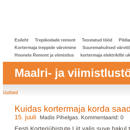
Esileht
Trepikodade remont
Teostatud tööd
Pildi
Kortermaja treppide värvimine
Suuremahulised värvit
Hoonete Remont ja viimistlus
kortermaja elektrikilbi u
Maalri- ja viimistlust
Uudised
Kuidas kortermaja korda saa
15. juuli
Madis Pihelgas. Kommentaarid: 0
Eesti Korteriühistute Liit valis suve hakul 