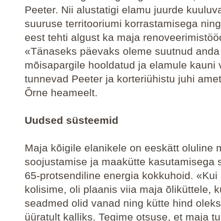
Peeter. Nii alustatigi elamu juurde kuulu
suuruse territooriumi korrastamisega nin
eest tehti algust ka maja renoveerimistö
«Tänaseks päevaks oleme suutnud anda
mõisapargile hooldatud ja elamule kauni 
tunnevad Peeter ja korteriühistu juhi amet
Õrne heameelt.
Uudsed süsteemid
Maja kõigile elanikele on eeskätt oluline 
soojustamise ja maakütte kasutamisega 
65-protsendiline energia kokkuhoid. «Kui 
kolisime, oli plaanis viia maja õliküttele, k
seadmed olid vanad ning kütte hind oleks
üüratult kalliks. Tegime otsuse, et maja t