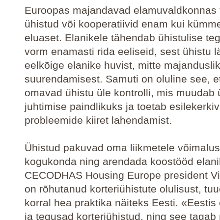
Euroopas majandavad elamuvaldkonnas 
ühistud või kooperatiivid enam kui kümmet
eluaset. Elanikele tähendab ühistulise t
vorm enamasti rida eeliseid, sest ühistu l
eelkõige elanike huvist, mitte majandusl
suurendamisest. Samuti on oluline see, e
omavad ühistu üle kontrolli, mis muudab 
juhtimise paindlikuks ja toetab esilekerki
probleemide kiiret lahendamist.
Ühistud pakuvad oma liikmetele võimalu
kogukonda ning arendada koostööd elani
CECODHAS Housing Europe president Vi
on rõhutanud korteriühistute olulisust, tu
korral hea praktika näiteks Eesti. «Eesti
ja tegusad korteriühistud, ning see taga