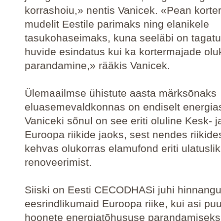
korrashoiu,» nentis Vanicek. «Pean korter
mudelit Eestile parimaks ning elanikele
tasukohaseimaks, kuna seeläbi on tagatud
huvide esindatus kui ka kortermajade olu
parandamine,» rääkis Vanicek.
Ülemaailmse ühistute aasta märksõnaks
eluasemevaldkonnas on endiselt energias
Vaniceki sõnul on see eriti oluline Kesk- j
Euroopa riikide jaoks, sest nendes riikide
kehvas olukorras elamufond eriti ulatusli
renoveerimist.
Siiski on Eesti CECODHASi juhi hinnangu
eesrindlikumaid Euroopa riike, kui asi pu
hoonete energiatõhususe parandamiseks 