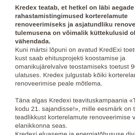
Kredex teatab, et hetkel on läbi aegad
rahastamistingimused korterelamute
renoveerimiseks ja asjatundliku renov
tulemusena on võimalik küttekulusid ol
vähendada.
Kuni märtsi lõpuni on avatud KredExi to
kust saab ehitusprojekti koostamise ja
omanikujärelvalve teostamiseks toetust 9
ulatuses. Kredex julgustab kõiki korterel
renoveerimise peale mõtlema.
Täna algas Kredexi teavituskampaania 
kodu 21. sajandisse!», mille eesmärk on 
teadlikkust korterelamute renoveerimise 
elanikkonna seas.
Kredexi eluaseme ja energiatõhususe divi