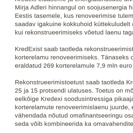
Mirja Adleri hinnangul on soojusenergia 
Eestis tasemele, kus renoveerimise tule
saadav igakuine kokkuhoid küttekuludelt
kui rekonstrueerimiseks võetud laenu ta
KredExist saab taotleda rekonstrueerimis
korterelamu renoveerimiseks. Tänaseks o
eraldatud 269 korterelamule 7,9 mln euro
Rekonstrueerimistoetust saab taotleda Kr
25 ja 15 protsendi ulatuses. Toetus on m
eelkõige Kredexi soodusintressiga pikaaj
korterelamute renoveerimislaenu juurde, 
vähendada nõutud omafinantseeringu osa
seda võib kombineerida ka omavahendit