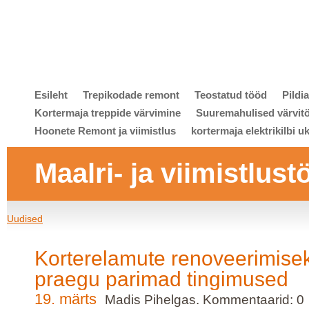
Esileht
Trepikodade remont
Teostatud tööd
Pildi
Kortermaja treppide värvimine
Suuremahulised värvit
Hoonete Remont ja viimistlus
kortermaja elektrikilbi u
Maalri- ja viimistlust
Uudised
Korterelamute renoveerimise
praegu parimad tingimused
19. märts
Madis Pihelgas. Kommentaarid: 0