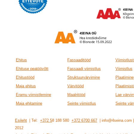
Ehitus
Fassaaditööd
Viimistlus
Ehituse peatöövõtt
Fassaadi viimistlus
Viimistlus
Ehitustööd
Struktuurvärvimine
Plaatimine
Maja ehitus
Värvitööd
Plaatimist
Eramu viimistlemine
Maalritööd
Lae värvi
Maja ehitamine
Seinte viimistlus
Seinte vär
Esileht
| Tel:
+372 5
8 188 580
+372 6700 667
| info@4seina.com
201
2