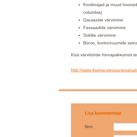
Koolimajad ja muud hooned (
columbia)
Garaazide värvimine
Fassaadide värvimine
Soklite värvimine
Büroo, kontoriruumide seina
Küsi värvitööde hinnapakkumist 
http://www.4seina.ee/suuremahuli
Lisa kommentaar
Nimi: