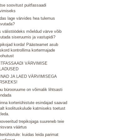
tse soovitust puitfassaadi
vimiseks
das lage värvides hea tulemus
avutada?
 välistöödeks mõeldud värve võib
utada siseruumis ja vastupidi?
pikojad korda! Päästeamet asub
skord kontrollima kortermajade
eohutust
ITFASSAADI VÄRVIMISE
LADUSED
INAD JA LAED VÄRVIMISEGA
RSKEKS!
u bürooruume on võimalik lihtsasti
endada
linna korteriühistute esindajad saavad
nalt koolituskulude katmiseks toetust
tleda.
oveeritud trepikojaga suureneb teie
nisvara väärtus
teriühistule: kuidas leida parimat