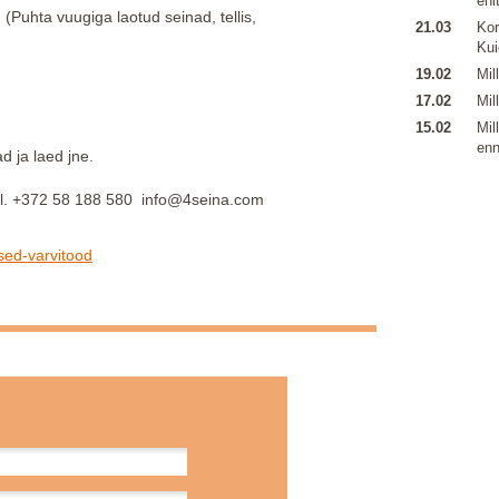
ehi
Puhta vuugiga laotud seinad, tellis,
21.03
Kor
Kui
19.02
Mil
17.02
Mil
15.02
Mil
enn
d ja laed jne.
tel. +372 58 188 580 info@4seina.com
sed-varvitood