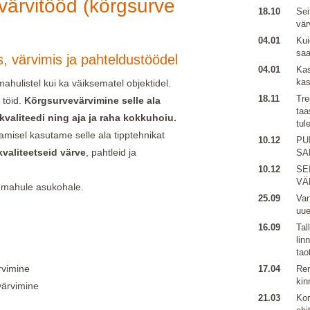
värvitööd
(kõrgsurve
18.10
Sei
vär
04.01
Kui
sa
s, värvimis ja pahteldustöödel
04.01
Kas
kas
hulistel kui ka väiksematel objektidel.
18.11
Tre
 töid.
Kõrgsurvevärvimine selle ala
taa
 kvaliteedi ning aja ja raha kokkuhoiu.
tul
amisel kasutame selle ala tipptehnikat
10.12
PU
valiteetseid värve
, pahtleid ja
SA
10.12
SE
VÄ
e mahule asukohale.
25.09
Van
uu
16.09
Tal
lin
tao
rvimine
17.04
Ren
kin
 värvimine
21.03
Kor