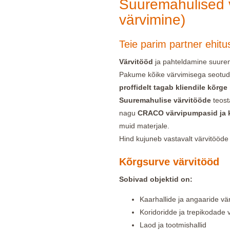
Suuremahulised 
värvimine)
Teie parim partner ehitu
Värvitööd
ja pahteldamine suurema
Pakume kõike värvimisega seotud
proffidelt tagab kliendile kõrge
Suuremahulise värvitööde
teost
nagu
CRACO värvipumpasid ja k
muid materjale.
Hind kujuneb vastavalt värvitööd
Kõrgsurve värvitööd
Sobivad objektid on:
Kaarhallide ja angaaride vä
Koridoridde ja trepikodade
Laod ja tootmishallid