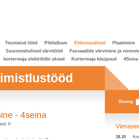
Teostatud tööd
Pildialbum
Ehitusuudised
Plaatimine
Suuremahulised värvitööd
Fassaadide värvimine ja renove
kortermaja elektrikilbi uksed
Kortermaja käsipuud
4Seina
viimistlustööd
Otsing:
ine - 4seina
rid: 0
Viimase
18.10
Kui