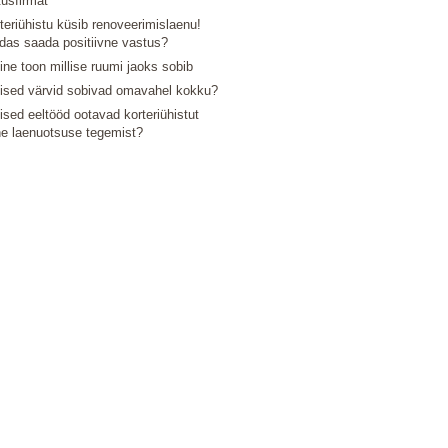
tusfirmat
teriühistu küsib renoveerimislaenu!
das saada positiivne vastus?
line toon millise ruumi jaoks sobib
lised värvid sobivad omavahel kokku?
lised eeltööd ootavad korteriühistut
e laenuotsuse tegemist?