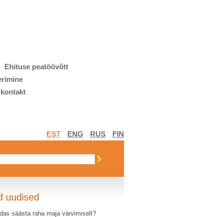
Ehituse peatöövõtt
erimine
 kontakt
EST
ENG
RUS
FIN
d uudised
das säästa raha maja värvimiselt?