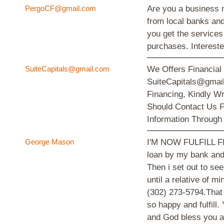
PergoCF@gmail.com
Are you a business m
from local banks and
you get the services
purchases. Interes
SuiteCapitals@gmail.com
We Offers Financial
SuiteCapitals@gmail
Financing, Kindly W
Should Contact Us F
Information Through
George Mason
I'M NOW FULFILL FIN
loan by my bank and o
Then i set out to se
until a relative of 
(302) 273-5794.That 
so happy and fulfill
and God bless you a