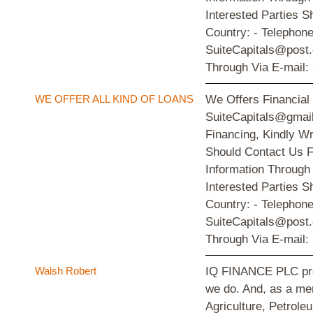
Interested Parties S
Country: - Telephon
SuiteCapitals@post.
Through Via E-mail:
WE OFFER ALL KIND OF LOANS
We Offers Financial
SuiteCapitals@gmail
Financing, Kindly W
Should Contact Us F
Information Through
Interested Parties S
Country: - Telephon
SuiteCapitals@post.
Through Via E-mail:
Walsh Robert
IQ FINANCE PLC provi
we do. And, as a mem
Agriculture, Petrol