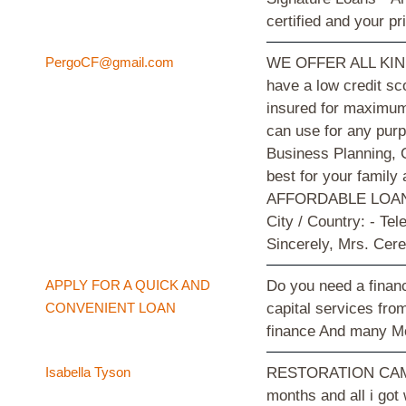
certified and your 
PergoCF@gmail.com
WE OFFER ALL KIND 
have a low credit sc
insured for maximum 
can use for any pur
Business Planning, 
best for your fami
AFFORDABLE LOANS. P
City / Country: - T
Sincerely, Mrs. Ce
APPLY FOR A QUICK AND
Do you need a financ
CONVENIENT LOAN
capital services fro
finance And many Mo
Isabella Tyson
RESTORATION CAME U
months and all i got