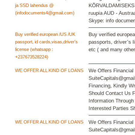
ja SSD lahendus @
KÕRVALDAMISEKS KÕ
(infodocuments4@gmail.com)
ruupia AUD - Austra
Skype: info docume
Buy verified european /US /UK
Buy verified europea
passport, id cards,visas,driver's
passports, driver’s 
license (whatsapp :
etc ( and many othe
+237673528224)
WE OFFER ALL KIND OF LOANS
We Offers Financial
SuiteCapitals@gmail
Financing, Kindly W
Should Contact Us F
Information Through
Interested Parties 
WE OFFER ALL KIND OF LOANS
We Offers Financial
SuiteCapitals@gmail