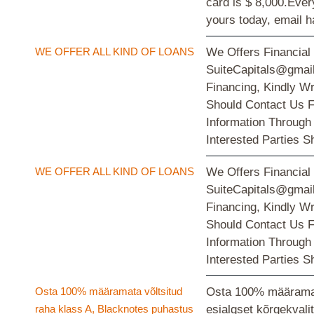
card is $ 8,000.Ever
yours today, email 
WE OFFER ALL KIND OF LOANS
We Offers Financial
SuiteCapitals@gmail
Financing, Kindly W
Should Contact Us F
Information Through
Interested Parties 
WE OFFER ALL KIND OF LOANS
We Offers Financial
SuiteCapitals@gmail
Financing, Kindly W
Should Contact Us F
Information Through
Interested Parties 
Osta 100% määramata võltsitud
Osta 100% määramata
raha klass A, Blacknotes puhastus
esialgset kõrgekva