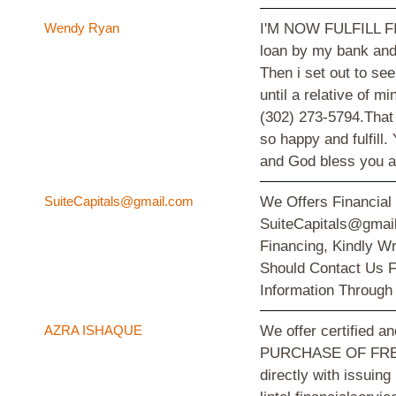
Wendy Ryan
I'M NOW FULFILL FIN
loan by my bank and o
Then i set out to se
until a relative of 
(302) 273-5794.That 
so happy and fulfill
and God bless you a
SuiteCapitals@gmail.com
We Offers Financial
SuiteCapitals@gmail
Financing, Kindly W
Should Contact Us F
Information Through
AZRA ISHAQUE
We offer certified
PURCHASE OF FRESH 
directly with issuin