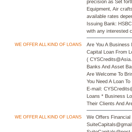
precision as Set for
Equipment, Air craf
available rates dep
Issuing Bank: HSBC,
with any interested 
WE OFFER ALL KIND OF LOANS
Are You A Business 
Capital Loan From L
( CYSCredits@Asia.c
Banks And Asset Bas
Are Welcome To Bri
You Need A Loan To 
E-mail: CYSCredits@
Loans * Business Lo
Their Clients And A
WE OFFER ALL KIND OF LOANS
We Offers Financial
SuiteCapitals@gmail
SuiteCapitals@post.