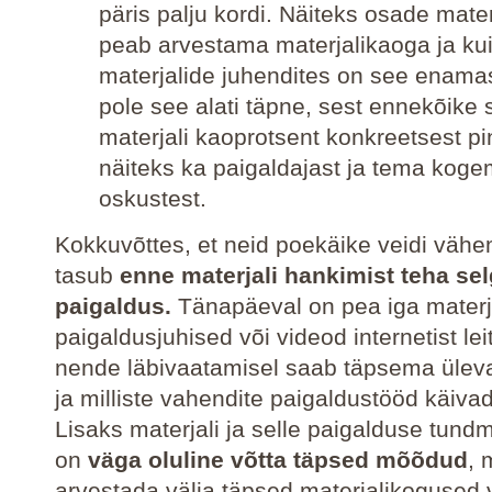
päris palju kordi. Näiteks osade mate
peab arvestama materjalikaoga ja kui
materjalide juhendites on see enamast
pole see alati täpne, sest ennekõike 
materjali kaoprotsent konkreetsest pi
näiteks ka paigaldajast ja tema koge
oskustest.
Kokkuvõttes, et neid poekäike veidi vähe
tasub
enne materjali hankimist teha se
paigaldus.
Tänapäeval on pea iga materja
paigaldusjuhised või videod internetist le
nende läbivaatamisel saab täpsema üleva
ja milliste vahendite paigaldustööd käivad
Lisaks materjali ja selle paigalduse tund
on
väga oluline võtta täpsed mõõdud
, 
arvestada välja täpsed materjalikogused 