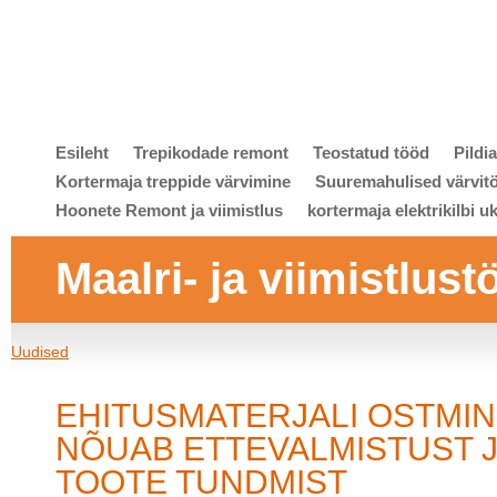
Esileht
Trepikodade remont
Teostatud tööd
Pildi
Kortermaja treppide värvimine
Suuremahulised värvit
Hoonete Remont ja viimistlus
kortermaja elektrikilbi u
Maalri- ja viimistlust
Uudised
EHITUSMATERJALI OSTMI
NÕUAB ETTEVALMISTUST 
TOOTE TUNDMIST