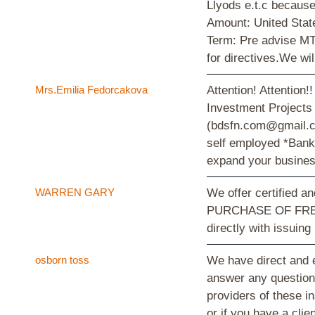
Llyods e.t.c becaus
Amount: United Stat
Term: Pre advise MT
for directives.We w
Mrs.Emilia Fedorcakova
Attention! Attention
Investment Projects 
(bdsfn.com@gmail.com
self employed *Bankr
expand your busines
WARREN GARY
We offer certified
PURCHASE OF FRESH 
directly with issuin
osborn toss
We have direct and e
answer any questions
providers of these i
or if you have a cli