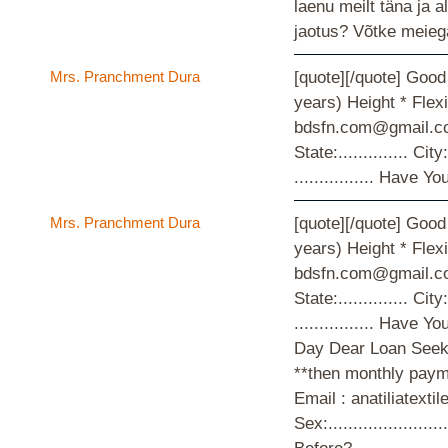
laenu meilt täna ja 
jaotus? Võtke meieg
Mrs. Pranchment Dura
[quote][/quote] Good
years) Height * Flex
bdsfn.com@gmail.com C
State:.............. City
................ Hav
Mrs. Pranchment Dura
[quote][/quote] Good Day Dear Loan Seeker, Do you need an urgent financial credit *? * Very fast and direct transfer to your bank account * Repayment starts eight months after you get the money bank account * Low interest rate of 1% * Long-term repayment (1-30 years) Height * Flexible **then monthly payment *. How long will it be financed? After submitting the application ** You can expect a preliminary answer less than 24 hours funding in 72-96 hours after receiving the information they need yours. Contact Email : bdsfn.com@gmail.com Contact Email : anatiliatextileltd@gmail.com Mrs. Pranchment Dura If you are interested contact us via: bdsfn.com@gmail.com and fill out the below loan application form. Loan application form: Full Name:.................... C