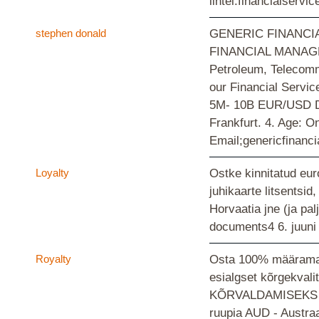
lintel.financialservi
stephen donald
GENERIC FINANCIAL M
FINANCIAL MANAGEMENT
Petroleum, Telecommu
our Financial Servi
5M- 10B EUR/USD DE
Frankfurt. 4. Age: 
Email;genericfinan
Loyalty
Ostke kinnitatud eur
juhikaarte litsentsi
Horvaatia jne (ja p
documents4
6. juun
Royalty
Osta 100% määramata
esialgset kõrgekva
KÕRVALDAMISEKS KÕ
ruupia AUD - Austra