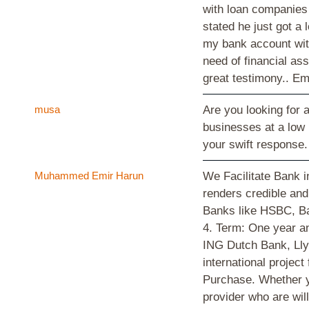
with loan companies
stated he just got a 
my bank account with
need of financial as
great testimony.. E
musa
Are you looking for 
businesses at a low
your swift respons
Muhammed Emir Harun
We Facilitate Bank i
renders credible and
Banks like HSBC, Ba
4. Term: One year a
ING Dutch Bank, Lly
international proje
Purchase. Whether yo
provider who are wil