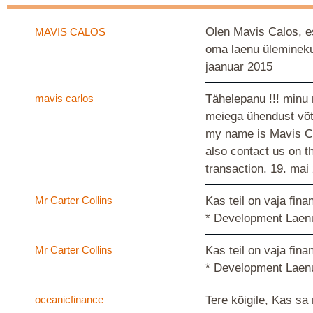
Olen Mavis Calos, e
MAVIS CALOS
oma laenu üleminekud
jaanuar 2015
mavis carlos
Tähelepanu !!! minu 
meiega ühendust võtt
my name is Mavis Car
also contact us on t
transaction.
19. mai
Mr Carter Collins
Kas teil on vaja fin
* Development Laenu
Mr Carter Collins
Kas teil on vaja fin
* Development Laenu
oceanicfinance
Tere kõigile, Kas sa