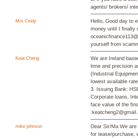
agents/ brokers/ int
Mrs Cindy
Hello, Good day to e
money until I finall
oceanicfinance113@gm
yourself from scamm
Keat Cheng
We are Ireland based
time and precision a
(Industrial Equipme
lowest available ra
3. Issuing Bank: HS
Corporate loans, Int
face value of the fi
:keatcheng2@gmail
mike johnson
Dear Sir/Ma We are 
for lease/purchase, 