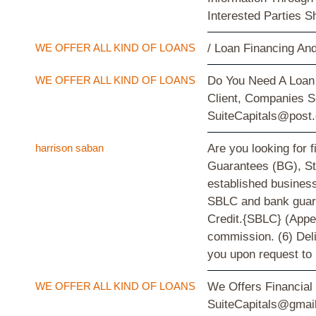
Interested Parties 
WE OFFER ALL KIND OF LOANS
/ Loan Financing An
WE OFFER ALL KIND OF LOANS
Do You Need A Loan 
Client, Companies S
SuiteCapitals@post
harrison saban
Are you looking for 
Guarantees (BG), Sta
established business
SBLC and bank guara
Credit.{SBLC} (Appe
commission. (6) Del
you upon request to 
WE OFFER ALL KIND OF LOANS
We Offers Financial
SuiteCapitals@gmail