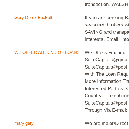
transaction. WALSH
Gary Derek Beckett
If you are seeking B
seasoned brokers wit
SAVING and transpare
interests, Email: i
WE OFFER ALL KIND OF LOANS
We Offers Financial
SuiteCapitals@gmail
SuiteCapitals@post.
With The Loan Requi
More Information Th
Interested Parties S
Country: - Telephon
SuiteCapitals@post.
Through Via E-mail:
mary gary
We are major/Direct 