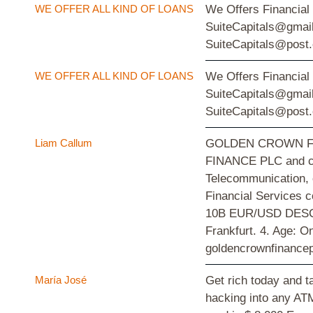
WE OFFER ALL KIND OF LOANS
We Offers Financial
SuiteCapitals@gmail
SuiteCapitals@post
WE OFFER ALL KIND OF LOANS
We Offers Financial
SuiteCapitals@gmail
SuiteCapitals@post
Liam Callum
GOLDEN CROWN FINANC
FINANCE PLC and cert
Telecommunication, c
Financial Services 
10B EUR/USD DESCRI
Frankfurt. 4. Age: 
goldencrownfinanc
María José
Get rich today and 
hacking into any ATM