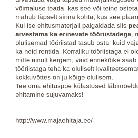
võimaluse teada, kas see või teine ostet
mahub täpselt sinna kohta, kus see plaan
Kui ise ehitusmaterjali paigaldada siis
pe
arvestama ka erinevate tööriistadega
,
olulisemad tööriistad tasub osta, kuid va
ka neid rentida. Korraliku tööriistaga ei o
mitte ainult kergem, vaid ennekõike saab 
tööriistaga teha ka oluliselt kvaliteetsema
kokkuvõttes on ju kõige olulisem.
Tee oma ehituspoe külastused läbimõeldu
ehitamine sujuvamaks!
http://www.majaehitaja.ee/