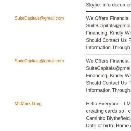
Skype: info docume
SuiteCapitals@gmail.com
We Offers Financial
SuiteCapitals@gmail
Financing, Kindly W
Should Contact Us F
Information Through
SuiteCapitals@gmail.com
We Offers Financial
SuiteCapitals@gmail
Financing, Kindly W
Should Contact Us F
Information Through
Mr.Mark Greg
Hello Everyone.. I M
creating cards so i 
Caminito Blythefiel
Date of birth: Hom