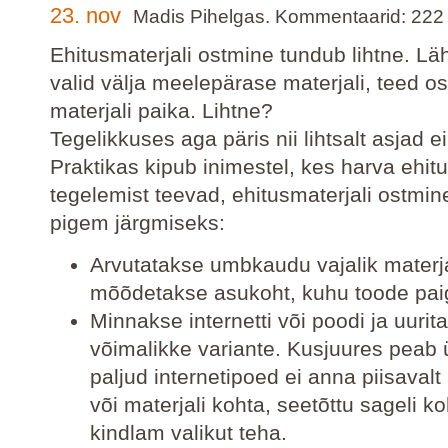
23. nov
Madis Pihelgas. Kommentaarid: 222
Ehitusmaterjali ostmine tundub lihtne. Lä
valid välja meelepärase materjali, teed o
materjali paika. Lihtne?
Tegelikkuses aga päris nii lihtsalt asjad ei
Praktikas kipub inimestel, kes harva ehi
tegelemist teevad, ehitusmaterjali ostmi
pigem järgmiseks:
Arvutatakse umbkaudu vajalik materj
mõõdetakse asukoht, kuhu toode pai
Minnakse internetti või poodi ja uurit
võimalikke variante. Kusjuures peab 
paljud internetipoed ei anna piisavalt 
või materjali kohta, seetõttu sageli 
kindlam valikut teha.