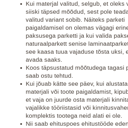
Kui materjal valitud, selgub, et oleks 
siiski täpsed mõõdud, sest pole tead
valitud variant sobib. Näiteks parketi
paigaldamisel on olemas vägagi erin
paksusega parketti ja kui valida pak
naturaalparkett senise laminaatparket
see kaasa tuua vajaduse tõsta uksi, e
avada saaks.
Koos täpsustatud mõõtudega tagasi 
saab ostu tehtud.
Kui jõuab kätte see päev, kui alustat
materjali või toote paigaldamist, kip
et vaja on juurde osta materjali kinni
vajalikke tööriistasid või kinnitusvah
komplektis tootega neid alati ei ole.
Nii saab ehituspoes ehitustööde ede