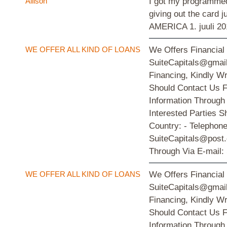
Allison
I got my programmed
giving out the card 
AMERICA
1. juuli 2
WE OFFER ALL KIND OF LOANS
We Offers Financial
SuiteCapitals@gmail
Financing, Kindly W
Should Contact Us F
Information Through
Interested Parties S
Country: - Telephon
SuiteCapitals@post.
Through Via E-mail:
WE OFFER ALL KIND OF LOANS
We Offers Financial
SuiteCapitals@gmail
Financing, Kindly W
Should Contact Us F
Information Through