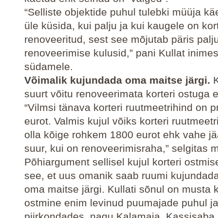
“Selliste objektide puhul tulebki müüja kä
üle küsida, kui palju ja kui kaugele on kort
renoveeritud, sest see mõjutab päris palj
renoveerimise kulusid,” pani Kullat inimes
südamele.
Võimalik kujundada oma maitse järgi.
K
suurt võitu renoveerimata korteri ostuga 
“Vilmsi tänava korteri ruutmeetrihind on 
eurot. Valmis kujul võiks korteri ruutmeetr
olla kõige rohkem 1800 eurot ehk vahe j
suur, kui on renoveerimisraha,” selgitas 
Põhiargument sellisel kujul korteri ostmis
see, et uus omanik saab ruumi kujundada
oma maitse järgi. Kullati sõnul on musta 
ostmine enim levinud puumajade puhul ja 
piirkondades, nagu Kalamaja, Kassisaba j