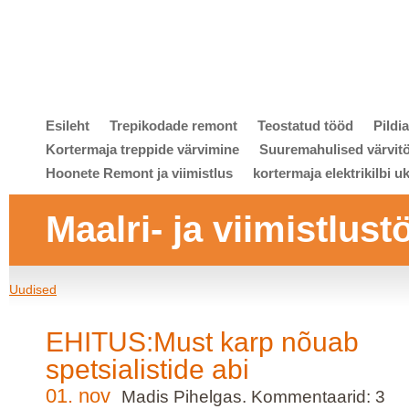
Esileht
Trepikodade remont
Teostatud tööd
Pildi
Kortermaja treppide värvimine
Suuremahulised värvit
Hoonete Remont ja viimistlus
kortermaja elektrikilbi u
Maalri- ja viimistlust
Uudised
EHITUS:Must karp nõuab
spetsialistide abi
01. nov
Madis Pihelgas. Kommentaarid: 3