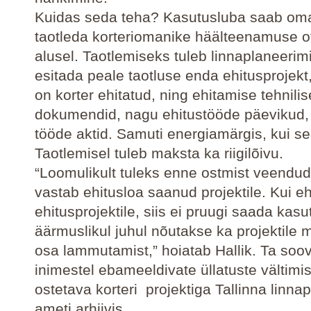
Kuidas seda teha? Kasutusluba saab om
taotleda korteriomanike häälteenamuse o
alusel. Taotlemiseks tuleb linnaplaneerim
esitada peale taotluse enda ehitusprojekt, 
on korter ehitatud, ning ehitamise tehnili
dokumendid, nagu ehitustööde päevikud,
tööde aktid. Samuti energiamärgis, kui se
Taotlemisel tuleb maksta ka riigilõivu.
“Loomulikult tuleks enne ostmist veenduda
vastab ehitusloa saanud projektile. Kui ehi
ehitusprojektile, siis ei pruugi saada kas
äärmuslikul juhul nõutakse ka projektile 
osa lammutamist,” hoiatab Hallik. Ta soov
inimestel ebameeldivate üllatuste vältimi
ostetava korteri projektiga Tallinna linna
ameti arhiivis.