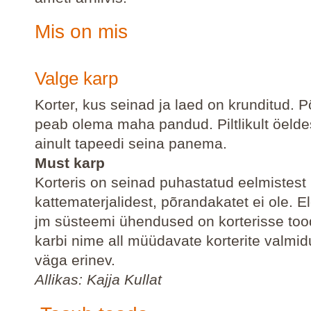
Mis on mis
Valge karp
Korter, kus seinad ja laed on krunditud. 
peab olema maha pandud. Piltlikult öeld
ainult tapeedi seina panema.
Must karp
Korteris on seinad puhastatud eelmistest
kattematerjalidest, põrandakatet ei ole. Ele
jm süsteemi ühendused on korterisse to
karbi nime all müüdavate korterite valmid
väga erinev.
Allikas: Kajja Kullat