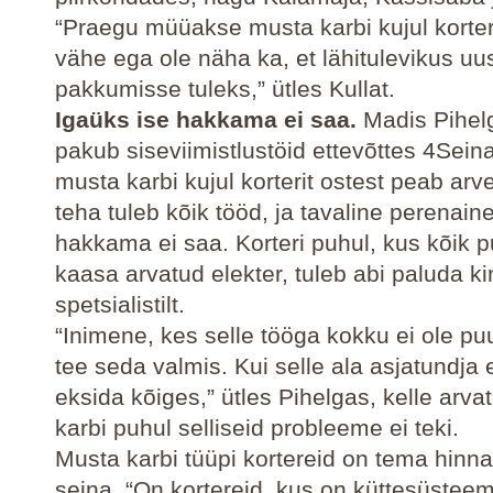
“Praegu müüakse musta karbi kujul korte
vähe ega ole näha ka, et lähitulevikus uus
pakkumisse tuleks,” ütles Kullat.
Igaüks ise hakkama ei saa.
Madis Pihel
pakub siseviimistlustöid ettevõttes 4Seina
musta karbi kujul korterit ostest peab arv
teha tuleb kõik tööd, ja tavaline perenain
hakkama ei saa. Korteri puhul, kus kõik 
kaasa arvatud elekter, tuleb abi paluda ki
spetsialistilt.
“Inimene, kes selle tööga kokku ei ole pu
tee seda valmis. Kui selle ala asjatundja e
eksida kõiges,” ütles Pihelgas, kelle arva
karbi puhul selliseid probleeme ei teki.
Musta karbi tüüpi kortereid on tema hinna
seina. “On kortereid, kus on küttesüstee