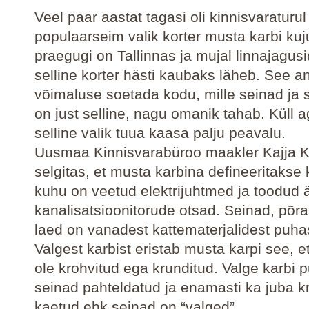
Veel paar aastat tagasi oli kinnisvaraturul
populaarseim valik korter musta karbi kuju
praegugi on Tallinnas ja mujal linnajagusi
selline korter hästi kaubaks läheb. See 
võimaluse soetada kodu, mille seinad ja 
on just selline, nagu omanik tahab. Küll a
selline valik tuua kaasa palju peavalu.
Uusmaa Kinnisvarabüroo maakler Kajja K
selgitas, et musta karbina defineeritakse k
kuhu on veetud elektrijuhtmed ja toodud 
kanalisatsioonitorude otsad. Seinad, põr
laed on vanadest kattematerjalidest puha
Valgest karbist eristab musta karpi see, et
ole krohvitud ega krunditud. Valge karbi 
seinad pahteldatud ja enamasti ka juba k
kaetud ehk seinad on “valged”.