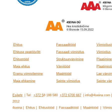
Ehitus
Fassaaditööd
Viimistlus
Ehituse peatöövõtt
Fassaadi viimistlus
Viimistlus
Ehitustööd
Struktuurvärvimine
Plaatimine
Maja ehitus
Värvitööd
Plaatimist
Eramu viimistlemine
Maalritööd
Lae värvi
Maja ehitamine
Seinte viimistlus
Seinte vär
Esileht
| Tel:
+372 5
8 188 580
+372 6700 667
| info@4seina.com
201
2
4seina | Ehitus | Ehitustööd | Fassaaditööd | Maalritööd | Viimis