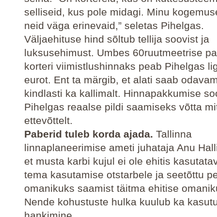
selliseid, kus pole midagi. Minu kogemus
neid väga erinevaid,” seletas Pihelgas.
Väljaehituse hind sõltub tellija soovist ja
luksusehimust. Umbes 60ruutmeetrise p
korteri viimistlushinnaks peab Pihelgas li
eurot. Ent ta märgib, et alati saab odava
kindlasti ka kallimalt. Hinnapakkumise so
Pihelgas reaalse pildi saamiseks võtta mi
ettevõttelt.
Paberid tuleb korda ajada.
Tallinna
linnaplaneerimise ameti juhataja Anu Halli
et musta karbi kujul ei ole ehitis kasutata
tema kasutamise otstarbele ja seetõttu p
omanikuks saamist täitma ehitise omanik
Nende kohustuste hulka kuulub ka kasut
hankimine.