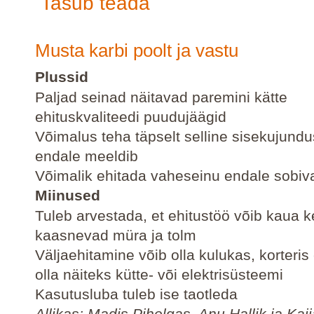
Tasub teada
Musta karbi poolt ja vastu
Plussid
Paljad seinad näitavad paremini kätte
ehituskvaliteedi puudujäägid
Võimalus teha täpselt selline sisekujund
endale meeldib
Võimalik ehitada vaheseinu endale sobiv
Miinused
Tuleb arvestada, et ehitustöö võib kaua k
kaasnevad müra ja tolm
Väljaehitamine võib olla kulukas, korteris 
olla näiteks kütte- või elektrisüsteemi
Kasutusluba tuleb ise taotleda
Allikas: Madis Pihelgas, Anu Hallik ja Kajj