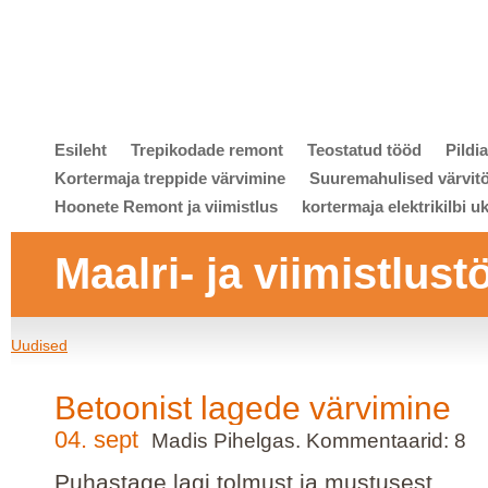
Esileht
Trepikodade remont
Teostatud tööd
Pildi
Kortermaja treppide värvimine
Suuremahulised värvit
Hoonete Remont ja viimistlus
kortermaja elektrikilbi u
Maalri- ja viimistlust
Uudised
Betoonist lagede värvimine
04. sept
Madis Pihelgas. Kommentaarid: 8
Puhastage lagi tolmust ja mustusest.