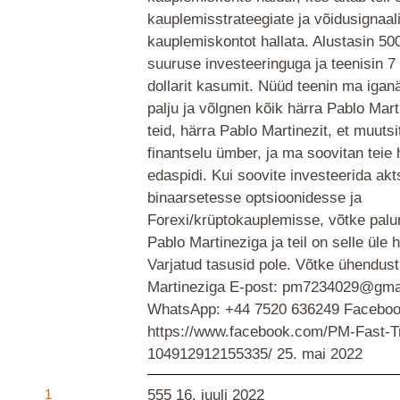
kauplemisstrateegiate ja võidusignaa
kauplemiskontot hallata. Alustasin 500
suuruse investeeringuga ja teenisin 
dollarit kasumit. Nüüd teenin ma igan
palju ja võlgnen kõik härra Pablo Mart
teid, härra Pablo Martinezit, et muuts
finantselu ümber, ja ma soovitan teie 
edaspidi. Kui soovite investeerida akt
binaarsetesse optsioonidesse ja
Forexi/krüptokauplemisse, võtke palu
Pablo Martineziga ja teil on selle üle 
Varjatud tasusid pole. Võtke ühendust
Martineziga E-post: pm7234029@gma
WhatsApp: +44 7520 636249 Faceboo
https://www.facebook.com/PM-Fast-T
104912912155335/
25. mai 2022
1
555
16. juuli 2022