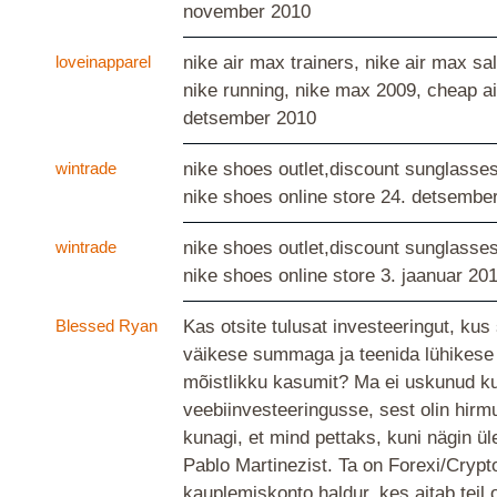
november 2010
loveinapparel
nike air max trainers, nike air max sa
nike running, nike max 2009, cheap 
detsember 2010
wintrade
nike shoes outlet,discount sunglasse
nike shoes online store
24. detsembe
wintrade
nike shoes outlet,discount sunglasse
nike shoes online store
3. jaanuar 20
Blessed Ryan
Kas otsite tulusat investeeringut, kus
väikese summaga ja teenida lühikese 
mõistlikku kasumit? Ma ei uskunud ku
veebiinvesteeringusse, sest olin hirm
kunagi, et mind pettaks, kuni nägin ül
Pablo Martinezist. Ta on Forexi/Crypt
kauplemiskonto haldur, kes aitab teil