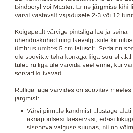
Bindocryl või Master. Enne järgmise kihi l
värvil vastavalt vajadusele 2-3 või 12 tun
Kõigepealt värvige pintsliga lae ja seina
ühenduskohad ning laevalgustite kinnitu
ümbrus umbes 5 cm laiuselt. Seda nn ser
ole soovitav teha korraga liiga suurel alal,
tuleb rulliga üle värvida veel enne, kui vä
servad kuivavad.
Rulliga lage värvides on soovitav meeles
järgmist:
Värvi pinnale kandmist alustage alati
aknapoolsest laeservast, edasi liikug
siseneva valguse suunas, nii on võim