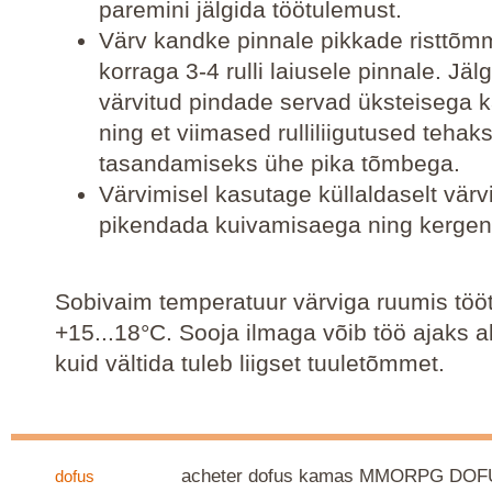
paremini jälgida töötulemust.
Värv kandke pinnale pikkade risttõm
korraga 3-4 rulli laiusele pinnale. Jälg
värvitud pindade servad üksteisega k
ning et viimased rulliliigutused tehak
tasandamiseks ühe pika tõmbega.
Värvimisel kasutage küllaldaselt värvi
pikendada kuivamisaega ning kergen
Sobivaim temperatuur värviga ruumis töö
+15...18°C. Sooja ilmaga võib töö ajaks 
kuid vältida tuleb liigset tuuletõmmet.
acheter dofus kamas MMORPG DO
dofus