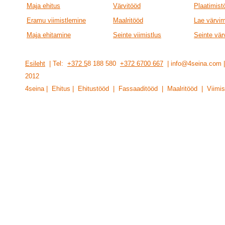
Maja ehitus
Värvitööd
Plaatimist
Eramu viimistlemine
Maalritööd
Lae värvi
Maja ehitamine
Seinte viimistlus
Seinte vär
Esileht
| Tel:
+372 5
8 188 580
+372 6700 667
| info@4seina.com
201
2
4seina | Ehitus | Ehitustööd | Fassaaditööd | Maalritööd | Viimis