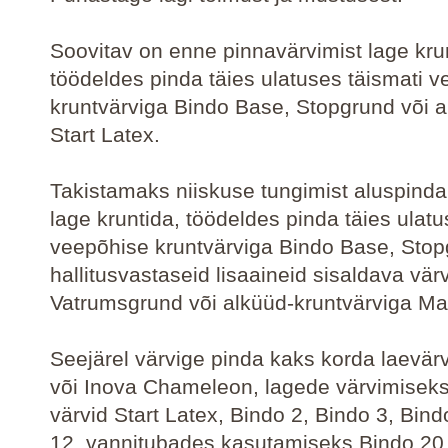
Soovitav on enne pinnavärvimist lage kru
töödeldes pinda täies ulatuses täismati 
kruntvärviga Bindo Base, Stopgrund või a
Start Latex.
Takistamaks niiskuse tungimist aluspinda
lage kruntida, töödeldes pinda täies ulatu
veepõhise kruntvärviga Bindo Base, Stop
hallitusvastaseid lisaaineid sisaldava vä
Vatrumsgrund või alküüd-kruntvärviga Ma
Seejärel värvige pinda kaks korda laevär
või Inova Chameleon, lagede värvimiseks
värvid Start Latex, Bindo 2, Bindo 3, Bind
12, vannitubades kasutamiseks Bindo 20,